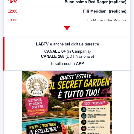
10:30
Buonissimo Red Roger (repliche)
12:00
Fili Meridiani (repliche)
13:00
La Mappa dei Piaceri
14:00
LabNews
17:00
LabNews (replica)
LABTV
e anche sul digitale terrestre
18:30
Di Faccia e di Profilo (repliche)
CANALE 84
(in Campania)
CANALE 268
(DDT Nazionale)
19:30
LabNews (Diretta)
E sulla nostra
APP
21:00
Free Sport
23:00
LabNews (replica)