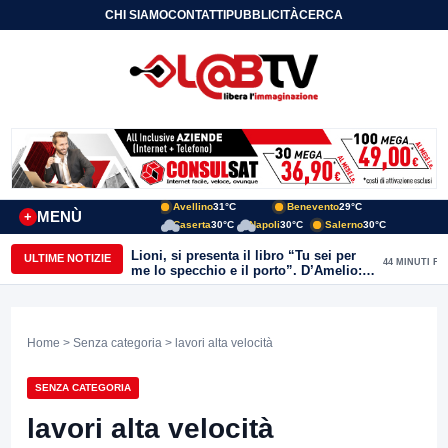
CHI SIAMO
CONTATTI
PUBBLICITÀ
CERCA
Avellino
31°C
Benevento
29°C
MENÙ
+
Caserta
30°C
Napoli
30°C
Salerno
30°C
Lioni, si presenta il libro “Tu sei per
ULTIME NOTIZIE
44 MINUTI FA
me lo specchio e il porto”. D’Amelio:
“Gettiamo un seme d’impegno futuro
per tante e tanti”
Home
>
Senza categoria
> lavori alta velocità
SENZA CATEGORIA
lavori alta velocità