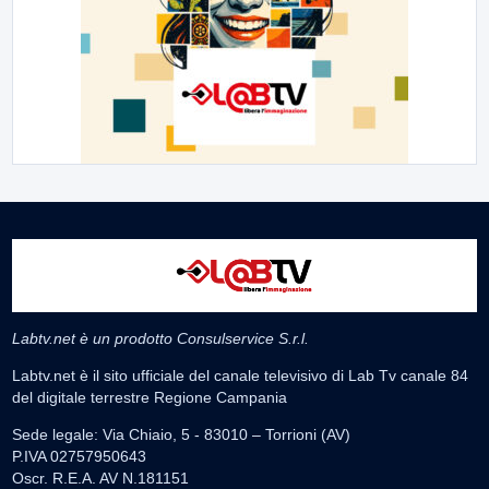
Labtv.net è un prodotto Consulservice S.r.l.
Labtv.net è il sito ufficiale del canale televisivo di Lab Tv canale 84
del digitale terrestre Regione Campania
Sede legale: Via Chiaio, 5 - 83010 – Torrioni (AV)
P.IVA 02757950643
Oscr. R.E.A. AV N.181151