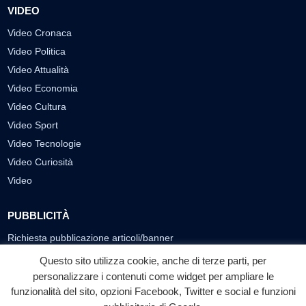
VIDEO
Video Cronaca
Video Politica
Video Attualità
Video Economia
Video Cultura
Video Sport
Video Tecnologie
Video Curiosità
Video
PUBBLICITÀ
Richiesta pubblicazione articoli/banner
Questo sito utilizza cookie, anche di terze parti, per
SEGUICI SUI SOCIAL
personalizzare i contenuti come widget per ampliare le
f
◎
▶
funzionalità del sito, opzioni Facebook, Twitter e social e funzioni