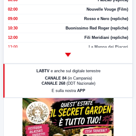
02:00
Nouvelle Vouge (Film)
09:00
Rosso e Nero (repliche)
10:30
Buonissimo Red Roger (repliche)
12:00
Fili Meridiani (repliche)
13:00
La Mappa dei Piaceri
14:00
LabNews
17:00
LabNews (replica)
LABTV
e anche sul digitale terrestre
18:30
Di Faccia e di Profilo (repliche)
CANALE 84
(in Campania)
CANALE 268
(DDT Nazionale)
19:30
LabNews (Diretta)
E sulla nostra
APP
21:00
Free Sport
23:00
LabNews (replica)