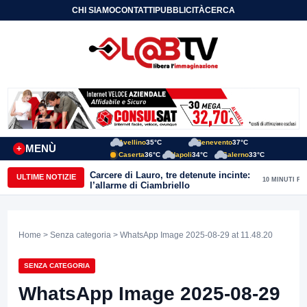
CHI SIAMO
CONTATTI
PUBBLICITÀ
CERCA
Avellino
35°C
Benevento
37°C
MENÙ
+
Caserta
36°C
Napoli
34°C
Salerno
33°C
Carcere di Lauro, tre detenute incinte:
ULTIME NOTIZIE
10 MINUTI FA
l’allarme di Ciambriello
Home
>
Senza categoria
> WhatsApp Image 2025-08-29 at 11.48.20
SENZA CATEGORIA
WhatsApp Image 2025-08-29