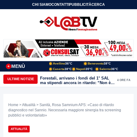
CHI SIAMO
CONTATTI
PUBBLICITÀ
CERCA
Avellino
36°C
Benevento
38°C
MENÙ
+
Caserta
38°C
Napoli
35°C
Salerno
36°C
Forestali, arrivano i fondi del 1° SAL
ULTIME NOTIZIE
4 ORE FA
ma stipendi ancora in ritardo: “Non è
più sostenibile”
Home
>
Attualità
> Sanità, Rosa Samnium APS: «Caso di ritardo
diagnostico nel Sannio. Necessaria maggiore sinergia tra screening
pubblici e volontariato»
ATTUALITÀ