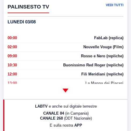
VEDI TUTTI
PALINSESTO TV
LUNEDI 03/08
00:00
FabLab (replica)
02:00
Nouvelle Vouge (Film)
09:00
Rosso e Nero (repliche)
10:30
Buonissimo Red Roger (repliche)
12:00
Fili Meridiani (repliche)
13:00
La Mappa dei Piaceri
14:00
LabNews
17:00
LabNews (replica)
LABTV
e anche sul digitale terrestre
18:30
Di Faccia e di Profilo (repliche)
CANALE 84
(in Campania)
CANALE 268
(DDT Nazionale)
19:30
LabNews (Diretta)
E sulla nostra
APP
21:00
Free Sport