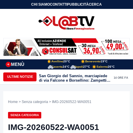
CHI SIAMO
CONTATTI
PUBBLICITÀ
CERCA
Avellino
20°C
Benevento
19°C
MENÙ
+
Caserta
24°C
Napoli
27°C
Salerno
26°C
San Giorgio del Sannio, marciapiede
ULTIME NOTIZIE
14 ORE FA
di via Falcone e Borsellino: Zampetti e
Lombardi replicano alle polemiche
Home
>
Senza categoria
> IMG-20260522-WA0051
SENZA CATEGORIA
IMG-20260522-WA0051