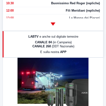
10:30
Buonissimo Red Roger (repliche)
12:00
Fili Meridiani (repliche)
13:00
La Mappa dei Piaceri
14:00
LabNews
17:00
LabNews (replica)
LABTV
e anche sul digitale terrestre
18:30
Di Faccia e di Profilo (repliche)
CANALE 84
(in Campania)
CANALE 268
(DDT Nazionale)
19:30
LabNews (Diretta)
E sulla nostra
APP
21:00
Free Sport
23:00
LabNews (replica)