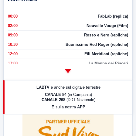
00:00
FabLab (replica)
02:00
Nouvelle Vouge (Film)
09:00
Rosso e Nero (repliche)
10:30
Buonissimo Red Roger (repliche)
12:00
Fili Meridiani (repliche)
13:00
La Mappa dei Piaceri
14:00
LabNews
17:00
LabNews (replica)
LABTV
e anche sul digitale terrestre
18:30
Di Faccia e di Profilo (repliche)
CANALE 84
(in Campania)
CANALE 268
(DDT Nazionale)
19:30
LabNews (Diretta)
E sulla nostra
APP
21:00
Free Sport
23:00
LabNews (replica)