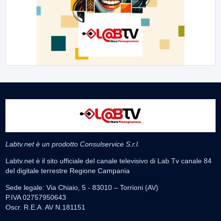
Labtv.net è un prodotto Consulservice S.r.l.
Labtv.net è il sito ufficiale del canale televisivo di Lab Tv canale 84
del digitale terrestre Regione Campania
Sede legale: Via Chiaio, 5 - 83010 – Torrioni (AV)
P.IVA 02757950643
Oscr. R.E.A. AV N.181151