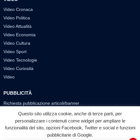
Video Cronaca
Video Politica
Video Attualità
Video Economia
Video Cultura
Video Sport
Video Tecnologie
Video Curiosità
Video
PUBBLICITÀ
Richiesta pubblicazione articoli/banner
Questo sito utilizza cookie, anche di terze parti, per
SEGUICI SUI SOCIAL
personalizzare i contenuti come widget per ampliare le
funzionalità del sito, opzioni Facebook, Twitter e social e funzioni
f
◎
▶
pubblicitarie di Google.
Facebook
Instagram
YouTube