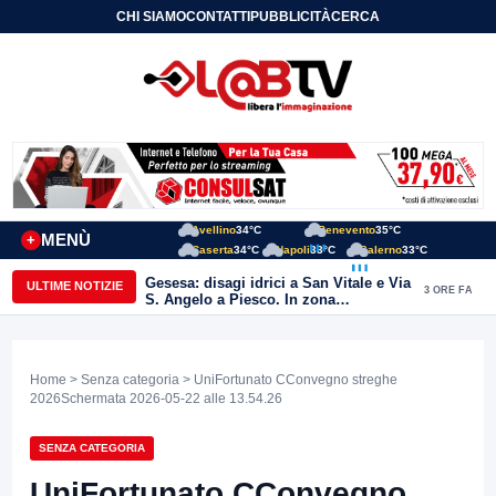
CHI SIAMO
CONTATTI
PUBBLICITÀ
CERCA
Avellino
34°C
Benevento
35°C
MENÙ
+
Caserta
34°C
Napoli
33°C
Salerno
33°C
Gesesa: disagi idrici a San Vitale e Via
ULTIME NOTIZIE
3 ORE FA
S. Angelo a Piesco. In zona
posizionata l’autobotte
Home
>
Senza categoria
> UniFortunato CConvegno streghe
2026Schermata 2026-05-22 alle 13.54.26
SENZA CATEGORIA
UniFortunato CConvegno