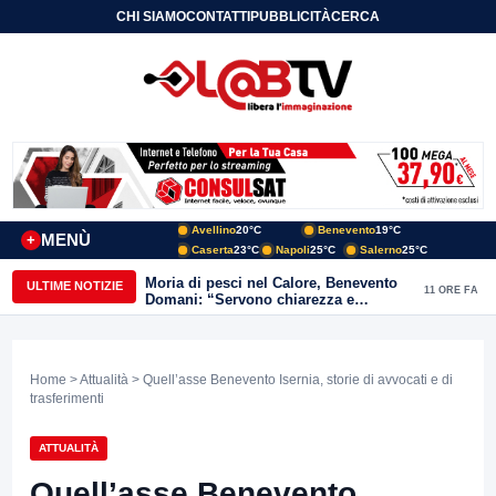
CHI SIAMO
CONTATTI
PUBBLICITÀ
CERCA
Avellino
20°C
Benevento
19°C
MENÙ
+
Caserta
23°C
Napoli
25°C
Salerno
25°C
Moria di pesci nel Calore, Benevento
ULTIME NOTIZIE
11 ORE FA
Domani: “Servono chiarezza e
approfondimenti sulla gestione
ambientale”
Home
>
Attualità
> Quell’asse Benevento Isernia, storie di avvocati e di
trasferimenti
ATTUALITÀ
Quell’asse Benevento