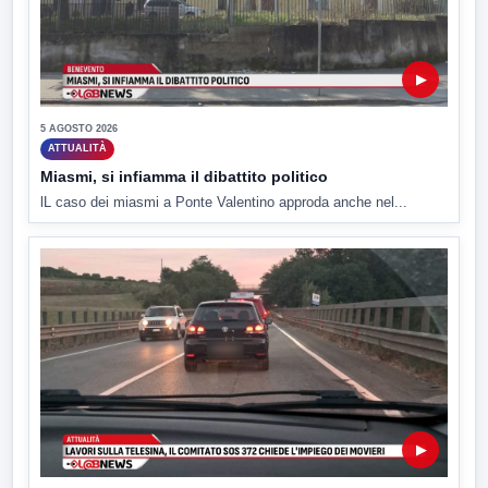
▶
5 AGOSTO 2026
ATTUALITÀ
Miasmi, si infiamma il dibattito politico
lL caso dei miasmi a Ponte Valentino approda anche nel...
▶