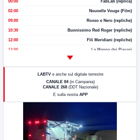
00:00
FabLab (replica)
02:00
Nouvelle Vouge (Film)
09:00
Rosso e Nero (repliche)
10:30
Buonissimo Red Roger (repliche)
12:00
Fili Meridiani (repliche)
13:00
La Mappa dei Piaceri
14:00
LabNews
17:00
LabNews (replica)
LABTV
e anche sul digitale terrestre
18:30
Di Faccia e di Profilo (repliche)
CANALE 84
(in Campania)
CANALE 268
(DDT Nazionale)
19:30
LabNews (Diretta)
E sulla nostra
APP
21:00
Free Sport
23:00
LabNews (replica)