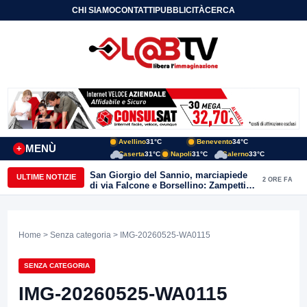
CHI SIAMO
CONTATTI
PUBBLICITÀ
CERCA
Avellino
31°C
Benevento
34°C
MENÙ
+
Caserta
31°C
Napoli
31°C
Salerno
33°C
San Giorgio del Sannio, marciapiede
ULTIME NOTIZIE
2 ORE FA
di via Falcone e Borsellino: Zampetti e
Lombardi replicano alle polemiche
Home
>
Senza categoria
> IMG-20260525-WA0115
SENZA CATEGORIA
IMG-20260525-WA0115