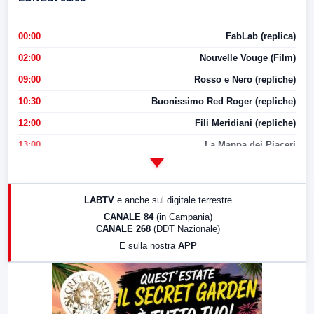
00:00
FabLab (replica)
02:00
Nouvelle Vouge (Film)
09:00
Rosso e Nero (repliche)
10:30
Buonissimo Red Roger (repliche)
12:00
Fili Meridiani (repliche)
13:00
La Mappa dei Piaceri
14:00
LabNews
17:00
LabNews (replica)
LABTV
e anche sul digitale terrestre
18:30
Di Faccia e di Profilo (repliche)
CANALE 84
(in Campania)
CANALE 268
(DDT Nazionale)
19:30
LabNews (Diretta)
E sulla nostra
APP
21:00
Free Sport
23:00
LabNews (replica)