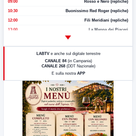
09:00
Rosso e Nero (repliche)
10:30
Buonissimo Red Roger (repliche)
12:00
Fili Meridiani (repliche)
13:00
La Mappa dei Piaceri
14:00
LabNews
17:00
LabNews (replica)
LABTV
e anche sul digitale terrestre
18:30
Di Faccia e di Profilo (repliche)
CANALE 84
(in Campania)
CANALE 268
(DDT Nazionale)
19:30
LabNews (Diretta)
E sulla nostra
APP
21:00
Free Sport
23:00
LabNews (replica)