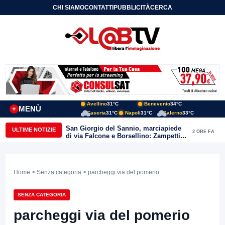
CHI SIAMO
CONTATTI
PUBBLICITÀ
CERCA
Avellino
31°C
Benevento
34°C
MENÙ
+
Caserta
31°C
Napoli
31°C
Salerno
33°C
San Giorgio del Sannio, marciapiede
ULTIME NOTIZIE
2 ORE FA
di via Falcone e Borsellino: Zampetti e
Lombardi replicano alle polemiche
Home
>
Senza categoria
> parcheggi via del pomerio
SENZA CATEGORIA
parcheggi via del pomerio