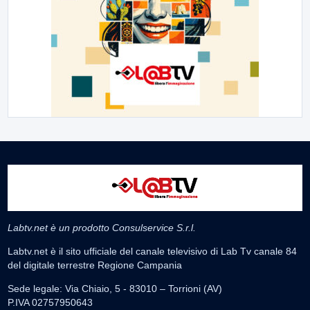
Labtv.net è un prodotto Consulservice S.r.l.
Labtv.net è il sito ufficiale del canale televisivo di Lab Tv canale 84
del digitale terrestre Regione Campania
Sede legale: Via Chiaio, 5 - 83010 – Torrioni (AV)
P.IVA 02757950643