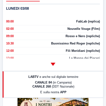
LUNEDI 03/08
00:00
FabLab (replica)
02:00
Nouvelle Vouge (Film)
09:00
Rosso e Nero (repliche)
10:30
Buonissimo Red Roger (repliche)
12:00
Fili Meridiani (repliche)
13:00
La Mappa dei Piaceri
14:00
LabNews
17:00
LabNews (replica)
LABTV
e anche sul digitale terrestre
18:30
Di Faccia e di Profilo (repliche)
CANALE 84
(in Campania)
CANALE 268
(DDT Nazionale)
19:30
LabNews (Diretta)
E sulla nostra
APP
21:00
Free Sport
23:00
LabNews (replica)