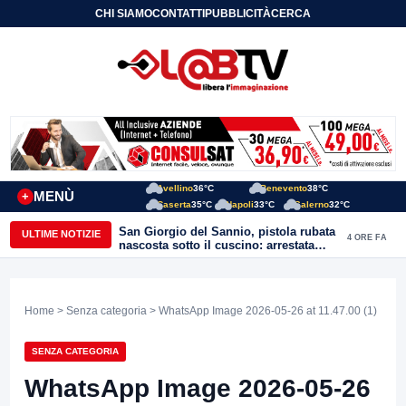
CHI SIAMO
CONTATTI
PUBBLICITÀ
CERCA
Avellino
36°C
Benevento
38°C
MENÙ
+
Caserta
35°C
Napoli
33°C
Salerno
32°C
San Giorgio del Sannio, pistola rubata
ULTIME NOTIZIE
4 ORE FA
nascosta sotto il cuscino: arrestata
51enne
Home
>
Senza categoria
> WhatsApp Image 2026-05-26 at 11.47.00 (1)
SENZA CATEGORIA
WhatsApp Image 2026-05-26