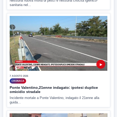
Nessuna nuova moria di pesci e nessuna criticità igienico-
sanitaria nel...
▶
7 AGOSTO 2026
CRONACA
Ponte Valentino,21enne indagato: ipotesi duplice
omicidio stradale
Incidente mortale a Ponte Valentino, indagato il 21enne alla
guida...