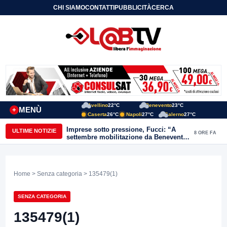
CHI SIAMO
CONTATTI
PUBBLICITÀ
CERCA
Avellino
22°C
Benevento
23°C
MENÙ
+
Caserta
26°C
Napoli
27°C
Salerno
27°C
Guardia Sanframondi, giovane ferito
ULTIME NOTIZIE
8 ORE FA
con un coltello dopo una lite:
individuato il presunto autore
Home
>
Senza categoria
> 135479(1)
SENZA CATEGORIA
135479(1)