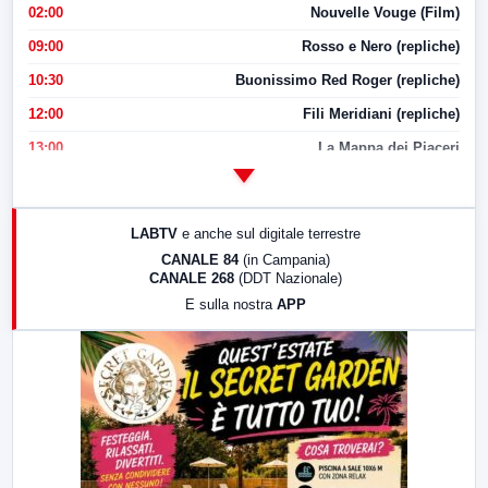
02:00
Nouvelle Vouge (Film)
09:00
Rosso e Nero (repliche)
10:30
Buonissimo Red Roger (repliche)
12:00
Fili Meridiani (repliche)
13:00
La Mappa dei Piaceri
14:00
LabNews
17:00
LabNews (replica)
LABTV
e anche sul digitale terrestre
18:30
Di Faccia e di Profilo (repliche)
CANALE 84
(in Campania)
CANALE 268
(DDT Nazionale)
19:30
LabNews (Diretta)
E sulla nostra
APP
21:00
Free Sport
23:00
LabNews (replica)