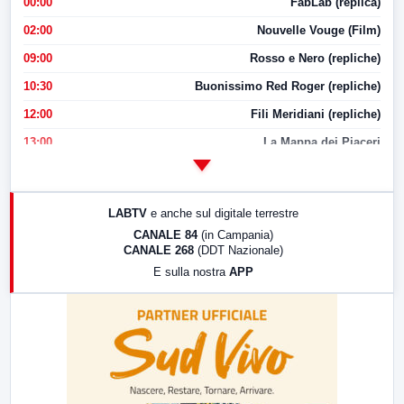
00:00
FabLab (replica)
02:00
Nouvelle Vouge (Film)
09:00
Rosso e Nero (repliche)
10:30
Buonissimo Red Roger (repliche)
12:00
Fili Meridiani (repliche)
13:00
La Mappa dei Piaceri
14:00
LabNews
17:00
LabNews (replica)
LABTV
e anche sul digitale terrestre
18:30
Di Faccia e di Profilo (repliche)
CANALE 84
(in Campania)
CANALE 268
(DDT Nazionale)
19:30
LabNews (Diretta)
E sulla nostra
APP
21:00
Free Sport
23:00
LabNews (replica)