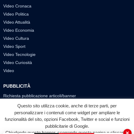
Video Cronaca
Video Politica
Video Attualità
Video Economia
Video Cultura
Video Sport
Video Tecnologie
Video Curiosità
Video
PUBBLICITÀ
Richiesta pubblicazione articoli/banner
Questo sito utilizza cookie, anche di terze parti, per
SEGUICI SUI SOCIAL
personalizzare i contenuti come widget per ampliare le
funzionalità del sito, opzioni Facebook, Twitter e social e funzioni
f
◎
▶
pubblicitarie di Google.
Facebook
Instagram
YouTube
×
Chiudendo questo banner, scorrendo questa pagina o cliccando