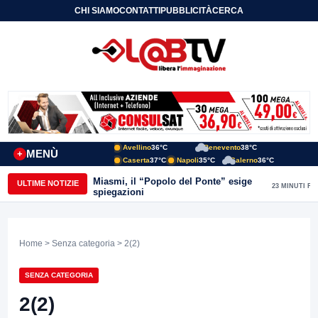
CHI SIAMO
CONTATTI
PUBBLICITÀ
CERCA
Avellino
36°C
Benevento
38°C
MENÙ
+
Caserta
37°C
Napoli
35°C
Salerno
36°C
Miasmi, il “Popolo del Ponte” esige
ULTIME NOTIZIE
23 MINUTI FA
spiegazioni
Home
>
Senza categoria
> 2(2)
SENZA CATEGORIA
2(2)