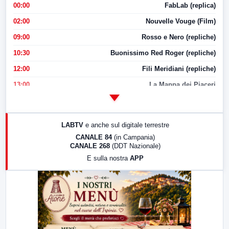
00:00
FabLab (replica)
02:00
Nouvelle Vouge (Film)
09:00
Rosso e Nero (repliche)
10:30
Buonissimo Red Roger (repliche)
12:00
Fili Meridiani (repliche)
13:00
La Mappa dei Piaceri
14:00
LabNews
17:00
LabNews (replica)
LABTV
e anche sul digitale terrestre
18:30
Di Faccia e di Profilo (repliche)
CANALE 84
(in Campania)
CANALE 268
(DDT Nazionale)
19:30
LabNews (Diretta)
E sulla nostra
APP
21:00
Free Sport
23:00
LabNews (replica)