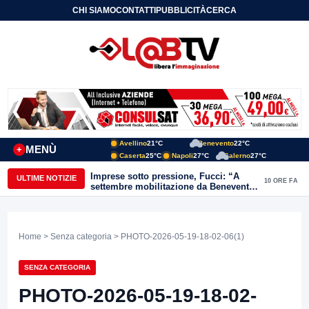
CHI SIAMO
CONTATTI
PUBBLICITÀ
CERCA
Avellino
21°C
Benevento
22°C
MENÙ
+
Caserta
25°C
Napoli
27°C
Salerno
27°C
Imprese sotto pressione, Fucci: “A
ULTIME NOTIZIE
10 ORE FA
settembre mobilitazione da Benevento
e Avellino”
Home
>
Senza categoria
> PHOTO-2026-05-19-18-02-06(1)
SENZA CATEGORIA
PHOTO-2026-05-19-18-02-