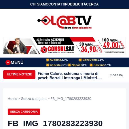
CHI SIAMO
CONTATTI
PUBBLICITÀ
CERCA
Avellino
23°C
Benevento
24°C
MENÙ
+
Caserta
26°C
Napoli
28°C
Salerno
27°C
Fiume Calore, schiuma e moria di
ULTIME NOTIZIE
2 ORE FA
pesci: Borrelli interroga i Ministri.
“Benevento paga l’assenza del
depuratore
Home
>
Senza categoria
> FB_IMG_1780283223930
SENZA CATEGORIA
FB_IMG_1780283223930