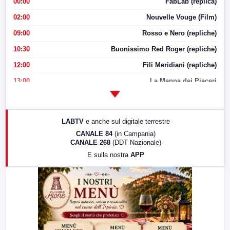
00:00
FabLab (replica)
02:00
Nouvelle Vouge (Film)
09:00
Rosso e Nero (repliche)
10:30
Buonissimo Red Roger (repliche)
12:00
Fili Meridiani (repliche)
13:00
La Mappa dei Piaceri
14:00
LabNews
17:00
LabNews (replica)
LABTV
e anche sul digitale terrestre
18:30
Di Faccia e di Profilo (repliche)
CANALE 84
(in Campania)
CANALE 268
(DDT Nazionale)
19:30
LabNews (Diretta)
E sulla nostra
APP
21:00
Free Sport
23:00
LabNews (replica)