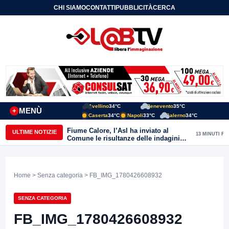
CHI SIAMO
CONTATTI
PUBBLICITÀ
CERCA
Avellino
34°C
Benevento
35°C
MENÙ
+
Caserta
34°C
Napoli
33°C
Salerno
34°C
Fiume Calore, l’Asl ha inviato al
ULTIME NOTIZIE
13 MINUTI FA
Comune le risultanze delle indagini
effettuate
Home
>
Senza categoria
> FB_IMG_1780426608932
SENZA CATEGORIA
FB_IMG_1780426608932