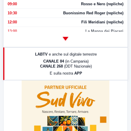
09:00
Rosso e Nero (repliche)
10:30
Buonissimo Red Roger (repliche)
12:00
Fili Meridiani (repliche)
13:00
La Mappa dei Piaceri
14:00
LabNews
17:00
LabNews (replica)
LABTV
e anche sul digitale terrestre
18:30
Di Faccia e di Profilo (repliche)
CANALE 84
(in Campania)
CANALE 268
(DDT Nazionale)
19:30
LabNews (Diretta)
E sulla nostra
APP
21:00
Free Sport
23:00
LabNews (replica)