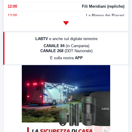
12:00
Fili Meridiani (repliche)
13:00
La Mappa dei Piaceri
14:00
LabNews
17:00
LabNews (replica)
LABTV
e anche sul digitale terrestre
18:30
Di Faccia e di Profilo (repliche)
CANALE 84
(in Campania)
CANALE 268
(DDT Nazionale)
19:30
LabNews (Diretta)
E sulla nostra
APP
21:00
Free Sport
23:00
LabNews (replica)