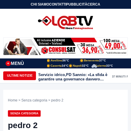
CHI SIAMO
CONTATTI
PUBBLICITÀ
CERCA
Avellino
36°C
Benevento
37°C
MENÙ
+
Caserta
34°C
Napoli
32°C
Salerno
33°C
Servizio idrico,PD Sannio: «La sfida è
ULTIME NOTIZIE
37 MINUTI FA
garantire una governance davvero
pubblica»
Home
>
Senza categoria
> pedro 2
SENZA CATEGORIA
pedro 2