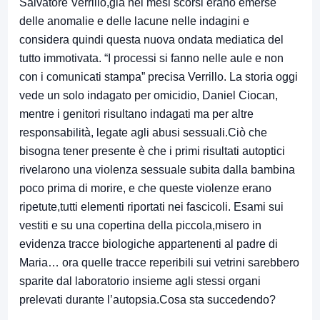
Salvatore Verrillo,già nei mesi scorsi erano emerse
delle anomalie e delle lacune nelle indagini e
considera quindi questa nuova ondata mediatica del
tutto immotivata. “I processi si fanno nelle aule e non
con i comunicati stampa” precisa Verrillo. La storia oggi
vede un solo indagato per omicidio, Daniel Ciocan,
mentre i genitori risultano indagati ma per altre
responsabilità, legate agli abusi sessuali.Ciò che
bisogna tener presente è che i primi risultati autoptici
rivelarono una violenza sessuale subita dalla bambina
poco prima di morire, e che queste violenze erano
ripetute,tutti elementi riportati nei fascicoli. Esami sui
vestiti e su una copertina della piccola,misero in
evidenza tracce biologiche appartenenti al padre di
Maria… ora quelle tracce reperibili sui vetrini sarebbero
sparite dal laboratorio insieme agli stessi organi
prelevati durante l’autopsia.Cosa sta succedendo?