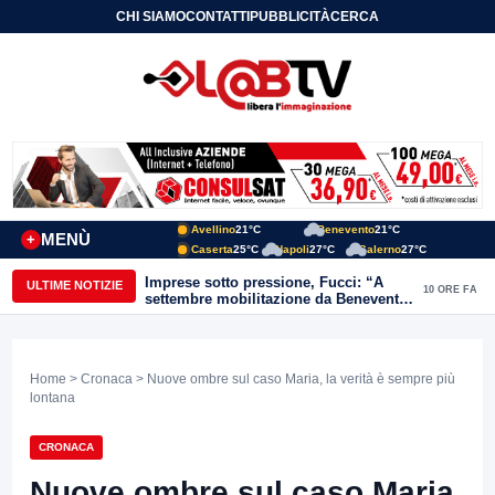
CHI SIAMO
CONTATTI
PUBBLICITÀ
CERCA
Avellino
21°C
Benevento
21°C
MENÙ
+
Caserta
25°C
Napoli
27°C
Salerno
27°C
Imprese sotto pressione, Fucci: “A
ULTIME NOTIZIE
10 ORE FA
settembre mobilitazione da Benevento
e Avellino”
Home
>
Cronaca
> Nuove ombre sul caso Maria, la verità è sempre più
lontana
CRONACA
Nuove ombre sul caso Maria,