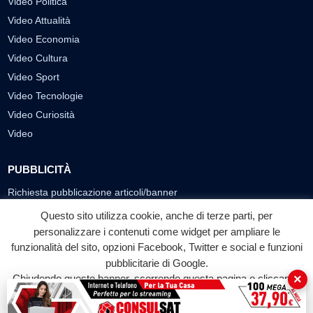
Video Politica
Video Attualità
Video Economia
Video Cultura
Video Sport
Video Tecnologie
Video Curiosità
Video
PUBBLICITÀ
Richiesta pubblicazione articoli/banner
Questo sito utilizza cookie, anche di terze parti, per
SEGUICI SUI SOCIAL
personalizzare i contenuti come widget per ampliare le
funzionalità del sito, opzioni Facebook, Twitter e social e funzioni
f
◎
▶
pubblicitarie di Google.
Facebook
Instagram
YouTube
×
Chiudendo questo banner, scorrendo questa pagina o cliccando
su qualunque suo elemento acconsenti all'uso dei cookie.