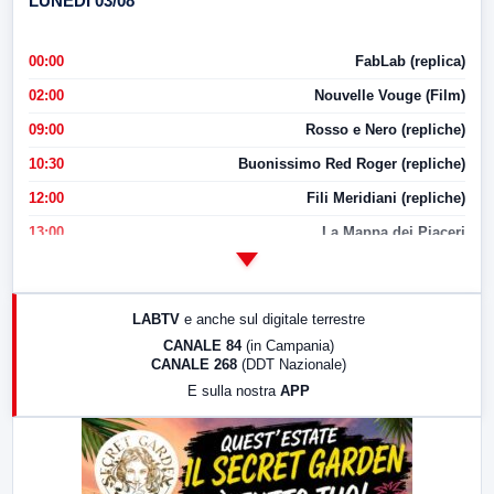
LUNEDI 03/08
00:00
FabLab (replica)
02:00
Nouvelle Vouge (Film)
09:00
Rosso e Nero (repliche)
10:30
Buonissimo Red Roger (repliche)
12:00
Fili Meridiani (repliche)
13:00
La Mappa dei Piaceri
14:00
LabNews
17:00
LabNews (replica)
LABTV
e anche sul digitale terrestre
18:30
Di Faccia e di Profilo (repliche)
CANALE 84
(in Campania)
CANALE 268
(DDT Nazionale)
19:30
LabNews (Diretta)
E sulla nostra
APP
21:00
Free Sport
23:00
LabNews (replica)