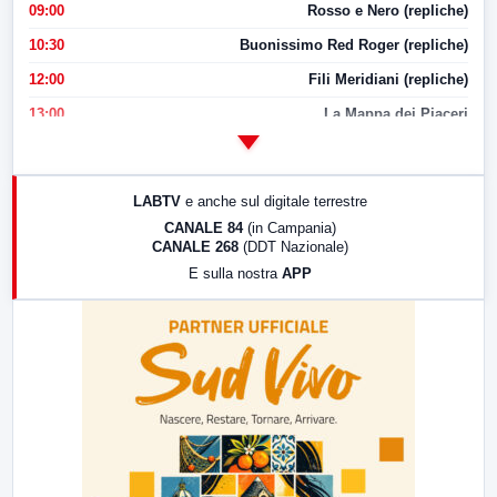
09:00
Rosso e Nero (repliche)
10:30
Buonissimo Red Roger (repliche)
12:00
Fili Meridiani (repliche)
13:00
La Mappa dei Piaceri
14:00
LabNews
17:00
LabNews (replica)
LABTV
e anche sul digitale terrestre
18:30
Di Faccia e di Profilo (repliche)
CANALE 84
(in Campania)
CANALE 268
(DDT Nazionale)
19:30
LabNews (Diretta)
E sulla nostra
APP
21:00
Free Sport
23:00
LabNews (replica)