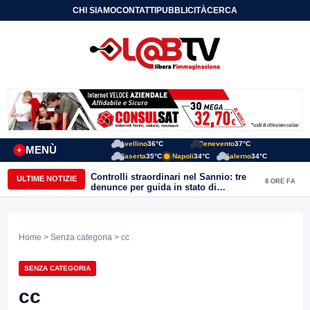
CHI SIAMO
CONTATTI
PUBBLICITÀ
CERCA
Avellino
36°C
Benevento
37°C
MENÙ
+
Caserta
35°C
Napoli
34°C
Salerno
34°C
Controlli straordinari nel Sannio: tre
ULTIME NOTIZIE
8 ORE FA
denunce per guida in stato di
ebbrezza, un arresto e 1.500 kg di
conserve sequestrate
Home
>
Senza categoria
> cc
SENZA CATEGORIA
cc