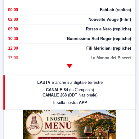
00:00
FabLab (replica)
02:00
Nouvelle Vouge (Film)
09:00
Rosso e Nero (repliche)
10:30
Buonissimo Red Roger (repliche)
12:00
Fili Meridiani (repliche)
13:00
La Mappa dei Piaceri
14:00
LabNews
17:00
LabNews (replica)
LABTV
e anche sul digitale terrestre
18:30
Di Faccia e di Profilo (repliche)
CANALE 84
(in Campania)
CANALE 268
(DDT Nazionale)
19:30
LabNews (Diretta)
E sulla nostra
APP
21:00
Free Sport
23:00
LabNews (replica)