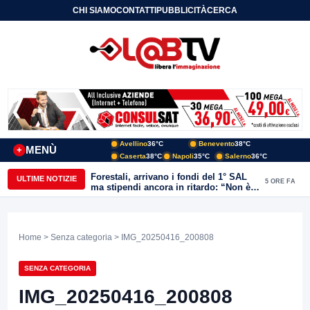
CHI SIAMO
CONTATTI
PUBBLICITÀ
CERCA
Avellino
36°C
Benevento
38°C
MENÙ
+
Caserta
38°C
Napoli
35°C
Salerno
36°C
Forestali, arrivano i fondi del 1° SAL
ULTIME NOTIZIE
5 ORE FA
ma stipendi ancora in ritardo: “Non è
più sostenibile”
Home
>
Senza categoria
> IMG_20250416_200808
SENZA CATEGORIA
IMG_20250416_200808