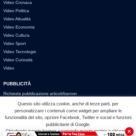
Video Cronaca
Video Politica
Video Attualità
Video Economia
Video Cultura
Video Sport
Video Tecnologie
Video Curiosità
Video
PUBBLICITÀ
Richiesta pubblicazione articoli/banner
Questo sito utilizza cookie, anche di terze parti, per
SEGUICI SUI SOCIAL
personalizzare i contenuti come widget per ampliare le
funzionalità del sito, opzioni Facebook, Twitter e social e funzioni
f
◎
▶
pubblicitarie di Google.
Facebook
Instagram
YouTube
×
Chiudendo questo banner, scorrendo questa pagina o cliccando