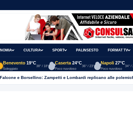
NOMIA
CULTURA
SPORT
PALINSESTO
FORMAT TV
Benevento
19°C
Caserta
24°C
Napoli
27°C
38° / 18°
36° / 23°
34° /
Soleggiato
Poco nuvoloso
Poco nuvoloso
 Falcone e Borsellino: Zampetti e Lombardi replicano alle polemic