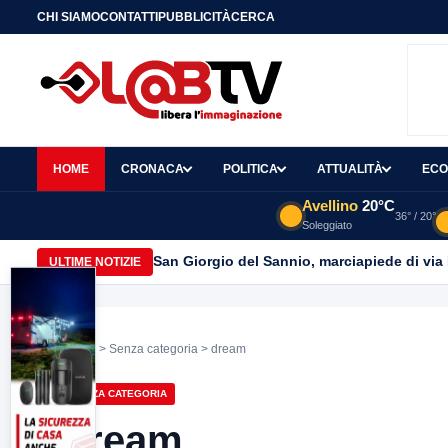
CHI SIAMO
CONTATTI
PUBBLICITÀ
CERCA
HOME
CRONACA
POLITICA
ATTUALITÀ
ECO
Avellino
20°C
36° / 20°
Soleggiato
San Giorgio del Sannio, marciapiede di via
ULTIME NOTIZIE
Home
>
Senza categoria
> dream
SENZA CATEGORIA
dream