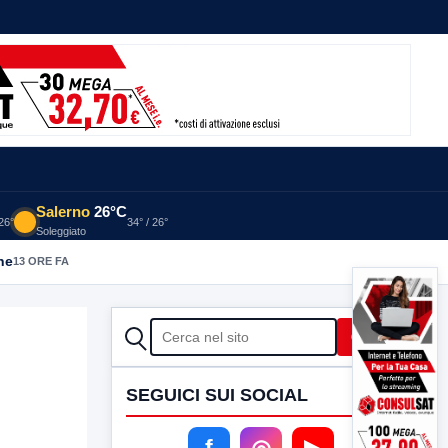
Salerno
26°C
 26°
34° / 26°
Soleggiato
he
13 ORE FA
CERCA
Cerca
SEGUICI SUI SOCIAL
f
◎
▶