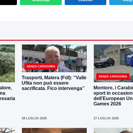
WhatsApp
LinkedIn
Teleg
SENZA CATEGORIA
SENZA CATEGORIA
Trasporti, Matera (FdI): “Valle
Ufita non può essere
lore,
Montoro, i Carabin
sacrificata. Fico intervenga”
una
sport in occasio
essaria
dell’European Uni
Games 2026
28 LUGLIO 2026
27 LUGLIO 2026