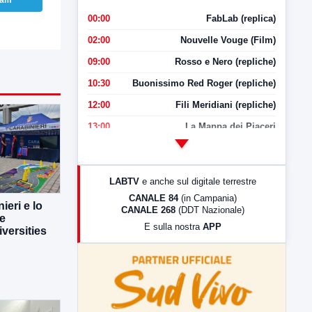
ram
00:00
FabLab (replica)
02:00
Nouvelle Vouge (Film)
09:00
Rosso e Nero (repliche)
10:30
Buonissimo Red Roger (repliche)
12:00
Fili Meridiani (repliche)
13:00
La Mappa dei Piaceri
14:00
LabNews
17:00
LabNews (replica)
LABTV
e anche sul digitale terrestre
18:30
Di Faccia e di Profilo (repliche)
CANALE 84
(in Campania)
ieri e lo
CANALE 268
(DDT Nazionale)
19:30
LabNews (Diretta)
ne
E sulla nostra
APP
versities
21:00
Free Sport
23:00
LabNews (replica)