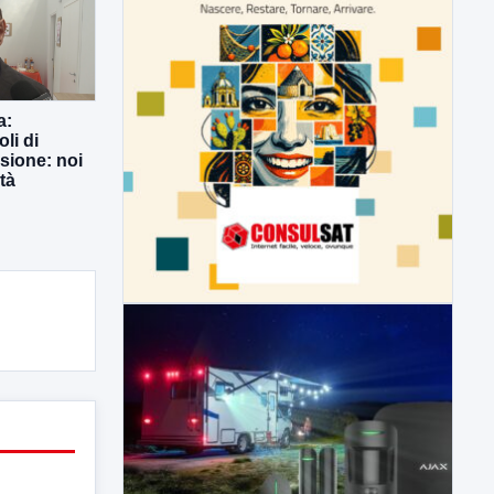
a:
li di
usione: noi
tà