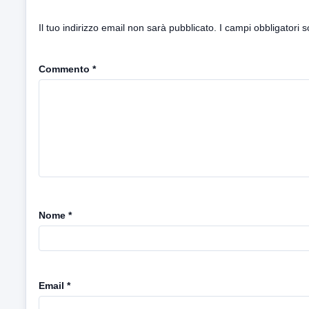
Il tuo indirizzo email non sarà pubblicato.
I campi obbligatori 
Commento
*
Nome
*
Email
*