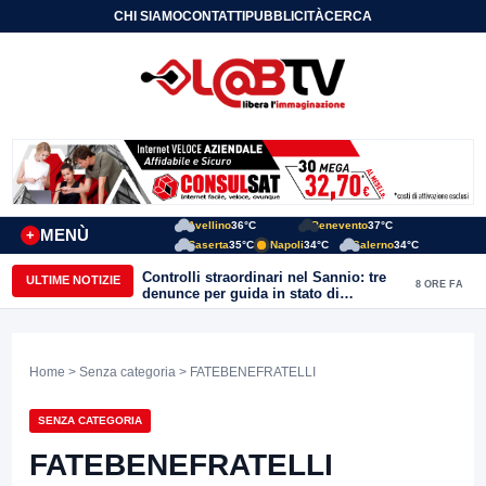
CHI SIAMO
CONTATTI
PUBBLICITÀ
CERCA
Avellino
36°C
Benevento
37°C
MENÙ
+
Caserta
35°C
Napoli
34°C
Salerno
34°C
Controlli straordinari nel Sannio: tre
ULTIME NOTIZIE
8 ORE FA
denunce per guida in stato di
ebbrezza, un arresto e 1.500 kg di
conserve sequestrate
Home
>
Senza categoria
> FATEBENEFRATELLI
SENZA CATEGORIA
FATEBENEFRATELLI