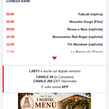
LUNEDI 03/08
00:00
FabLab (replica)
02:00
Nouvelle Vouge (Film)
09:00
Rosso e Nero (repliche)
10:30
Buonissimo Red Roger (repliche)
12:00
Fili Meridiani (repliche)
13:00
La Mappa dei Piaceri
14:00
LabNews
17:00
LabNews (replica)
LABTV
e anche sul digitale terrestre
18:30
Di Faccia e di Profilo (repliche)
CANALE 84
(in Campania)
CANALE 268
(DDT Nazionale)
19:30
LabNews (Diretta)
E sulla nostra
APP
21:00
Free Sport
23:00
LabNews (replica)