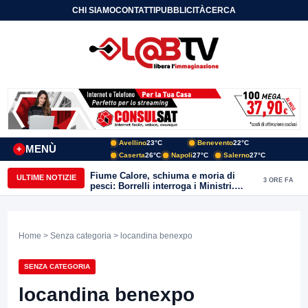
CHI SIAMO
CONTATTI
PUBBLICITÀ
CERCA
Avellino
23°C
Benevento
22°C
MENÙ
+
Caserta
26°C
Napoli
27°C
Salerno
27°C
Fiume Calore, schiuma e moria di
ULTIME NOTIZIE
3 ORE FA
pesci: Borrelli interroga i Ministri.
“Benevento paga l’assenza del
depuratore
Home
>
Senza categoria
> locandina benexpo
SENZA CATEGORIA
locandina benexpo