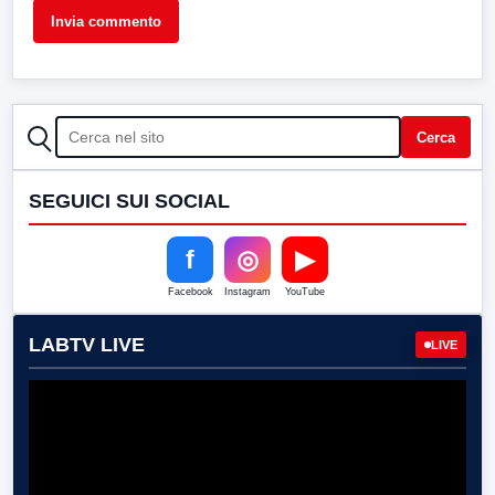
CERCA
Cerca
SEGUICI SUI SOCIAL
f
◎
▶
Facebook
Instagram
YouTube
LABTV LIVE
LIVE