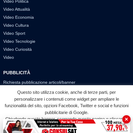
Video Politica
Video Attualità
Video Economia
Video Cultura
Video Sport
Video Tecnologie
Video Curiosità
Video
PUBBLICITÀ
Richiesta pubblicazione articoli/banner
Questo sito utilizza cookie, anche di terze parti, per
SEGUICI SUI SOCIAL
personalizzare i contenuti come widget per ampliare le
f
◎
▶
funzionalità del sito, opzioni Facebook, Twitter e social e funzioni
pubblicitarie di Google.
Facebook
Instagram
YouTube
×
Chiudendo questo banner, scorrendo questa pagina o cliccando
su qualunque suo elemento acconsenti all'uso dei cookie.