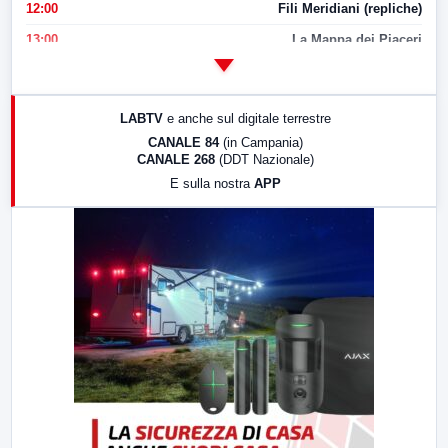
12:00
Fili Meridiani (repliche)
13:00
La Mappa dei Piaceri
14:00
LabNews
17:00
LabNews (replica)
LABTV
e anche sul digitale terrestre
18:30
Di Faccia e di Profilo (repliche)
CANALE 84
(in Campania)
CANALE 268
(DDT Nazionale)
19:30
LabNews (Diretta)
E sulla nostra
APP
21:00
Free Sport
23:00
LabNews (replica)