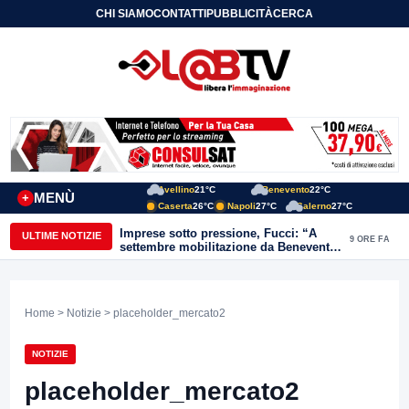
CHI SIAMO
CONTATTI
PUBBLICITÀ
CERCA
Avellino
21°C
Benevento
22°C
MENÙ
+
Caserta
26°C
Napoli
27°C
Salerno
27°C
Imprese sotto pressione, Fucci: “A
ULTIME NOTIZIE
9 ORE FA
settembre mobilitazione da Benevento
e Avellino”
Home
>
Notizie
> placeholder_mercato2
NOTIZIE
placeholder_mercato2