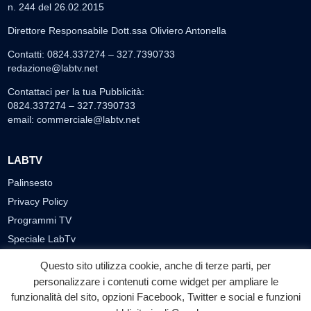
n. 244 del 26.02.2015
Direttore Responsabile Dott.ssa Oliviero Antonella
Contatti: 0824.337274 – 327.7390733
redazione@labtv.net
Contattaci per la tua Pubblicità:
0824.337274 – 327.7390733
email:
commerciale@labtv.net
LABTV
Palinsesto
Privacy Policy
Programmi TV
Speciale LabTv
Doppio Taglio
Questo sito utilizza cookie, anche di terze parti, per
Free sport
personalizzare i contenuti come widget per ampliare le
L’Orlando Curioso
funzionalità del sito, opzioni Facebook, Twitter e social e funzioni