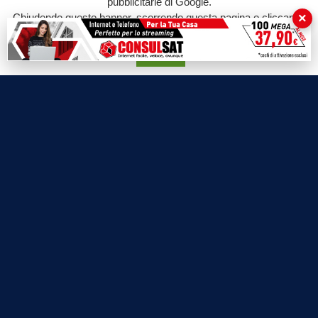
pubblicitarie di Google.
La Bottega di Filosofia
×
Chiudendo questo banner, scorrendo questa pagina o cliccando
Labnews
su qualunque suo elemento acconsenti all'uso dei cookie.
Le Voci del Parco
Accetta
Parliamo di…
Ricomincio da me
SEZIONI
Cronaca
Politica
Attualità
Cultura
Economia
Sport
Eventi
VIDEO
Video Cronaca