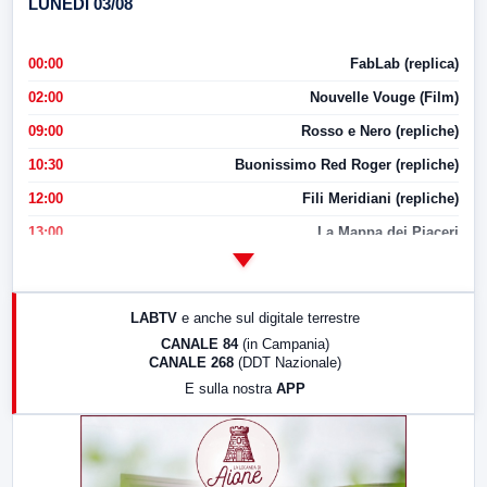
LUNEDI 03/08
00:00
FabLab (replica)
02:00
Nouvelle Vouge (Film)
09:00
Rosso e Nero (repliche)
10:30
Buonissimo Red Roger (repliche)
12:00
Fili Meridiani (repliche)
13:00
La Mappa dei Piaceri
14:00
LabNews
17:00
LabNews (replica)
LABTV
e anche sul digitale terrestre
18:30
Di Faccia e di Profilo (repliche)
CANALE 84
(in Campania)
CANALE 268
(DDT Nazionale)
19:30
LabNews (Diretta)
E sulla nostra
APP
21:00
Free Sport
23:00
LabNews (replica)