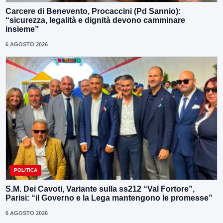
Carcere di Benevento, Procaccini (Pd Sannio):
“sicurezza, legalità e dignità devono camminare
insieme”
6 AGOSTO 2026
POLITICA
S.M. Dei Cavoti, Variante sulla ss212 “Val Fortore”,
Parisi: “il Governo e la Lega mantengono le promesse”
6 AGOSTO 2026