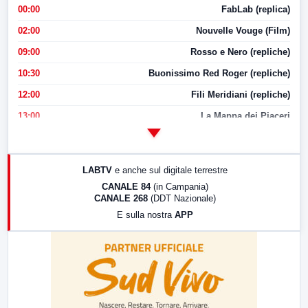
00:00
FabLab (replica)
02:00
Nouvelle Vouge (Film)
09:00
Rosso e Nero (repliche)
10:30
Buonissimo Red Roger (repliche)
12:00
Fili Meridiani (repliche)
13:00
La Mappa dei Piaceri
14:00
LabNews
17:00
LabNews (replica)
LABTV
e anche sul digitale terrestre
18:30
Di Faccia e di Profilo (repliche)
CANALE 84
(in Campania)
CANALE 268
(DDT Nazionale)
19:30
LabNews (Diretta)
E sulla nostra
APP
21:00
Free Sport
23:00
LabNews (replica)