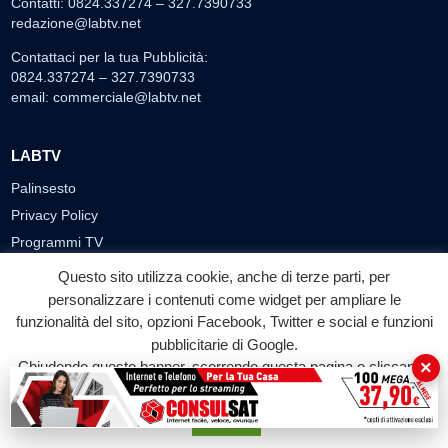
Contatti: 0824.337274 – 327.7390733
redazione@labtv.net
Contattaci per la tua Pubblicità:
0824.337274 – 327.7390733
email:
commerciale@labtv.net
LABTV
Palinsesto
Privacy Policy
Programmi TV
Speciale LabTv
Questo sito utilizza cookie, anche di terze parti, per
Doppio Taglio
personalizzare i contenuti come widget per ampliare le
funzionalità del sito, opzioni Facebook, Twitter e social e funzioni
Free sport
pubblicitarie di Google.
L’Orlando Curioso
×
Chiudendo questo banner, scorrendo questa pagina o cliccando
La Bottega di Filosofia
su qualunque suo elemento acconsenti all'uso dei cookie.
Labnews
Accetta
Le Voci del Parco