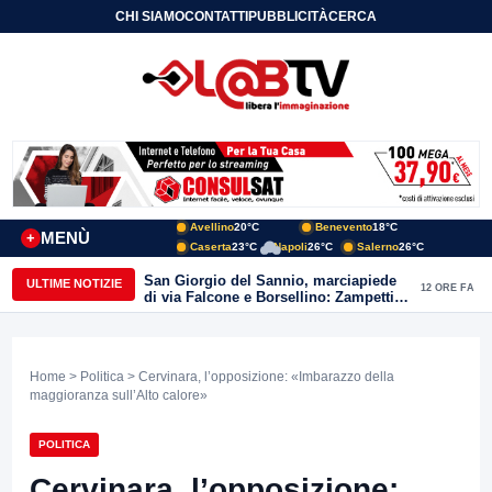
CHI SIAMO
CONTATTI
PUBBLICITÀ
CERCA
Avellino
20°C
Benevento
18°C
MENÙ
+
Caserta
23°C
Napoli
26°C
Salerno
26°C
San Giorgio del Sannio, marciapiede
ULTIME NOTIZIE
12 ORE FA
di via Falcone e Borsellino: Zampetti e
Lombardi replicano alle polemiche
Home
>
Politica
> Cervinara, l’opposizione: «Imbarazzo della
maggioranza sull’Alto calore»
POLITICA
Cervinara, l’opposizione: