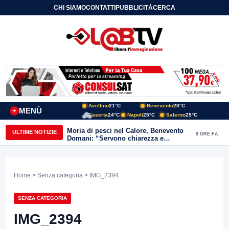
CHI SIAMO
CONTATTI
PUBBLICITÀ
CERCA
Avellino
21°C
Benevento
20°C
MENÙ
+
Caserta
24°C
Napoli
25°C
Salerno
25°C
Moria di pesci nel Calore, Benevento
ULTIME NOTIZIE
9 ORE FA
Domani: “Servono chiarezza e
approfondimenti sulla gestione
ambientale”
Home
>
Senza categoria
> IMG_2394
SENZA CATEGORIA
IMG_2394