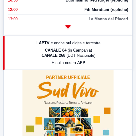
10:30
Buonissimo Red Roger (repliche)
12:00
Fili Meridiani (repliche)
13:00
La Mappa dei Piaceri
14:00
LabNews
17:00
LabNews (replica)
LABTV
e anche sul digitale terrestre
18:30
Di Faccia e di Profilo (repliche)
CANALE 84
(in Campania)
CANALE 268
(DDT Nazionale)
19:30
LabNews (Diretta)
E sulla nostra
APP
21:00
Free Sport
23:00
LabNews (replica)