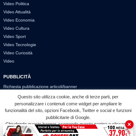
Video Politica
Video Attualità
Video Economia
Video Cultura
Video Sport
Video Tecnologie
Video Curiosità
Video
PUBBLICITÀ
Richiesta pubblicazione articoli/banner
Questo sito utilizza cookie, anche di terze parti, per
SEGUICI SUI SOCIAL
personalizzare i contenuti come widget per ampliare le
f
◎
▶
funzionalità del sito, opzioni Facebook, Twitter e social e funzioni
pubblicitarie di Google.
Facebook
Instagram
YouTube
×
Chiudendo questo banner, scorrendo questa pagina o cliccando
su qualunque suo elemento acconsenti all'uso dei cookie.