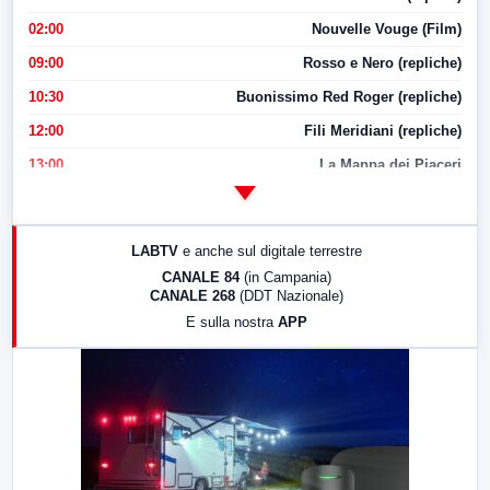
02:00
Nouvelle Vouge (Film)
09:00
Rosso e Nero (repliche)
10:30
Buonissimo Red Roger (repliche)
12:00
Fili Meridiani (repliche)
13:00
La Mappa dei Piaceri
14:00
LabNews
17:00
LabNews (replica)
LABTV
e anche sul digitale terrestre
18:30
Di Faccia e di Profilo (repliche)
CANALE 84
(in Campania)
CANALE 268
(DDT Nazionale)
19:30
LabNews (Diretta)
E sulla nostra
APP
21:00
Free Sport
23:00
LabNews (replica)