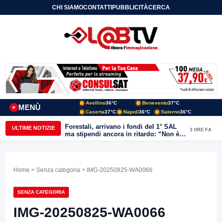
CHI SIAMO
CONTATTI
PUBBLICITÀ
CERCA
Avellino
36°C
Benevento
37°C
MENÙ
+
Caserta
37°C
Napoli
36°C
Salerno
36°C
Forestali, arrivano i fondi del 1° SAL
ULTIME NOTIZIE
3 ORE FA
ma stipendi ancora in ritardo: “Non è
più sostenibile”
Home
>
Senza categoria
> IMG-20250825-WA0066
SENZA CATEGORIA
IMG-20250825-WA0066