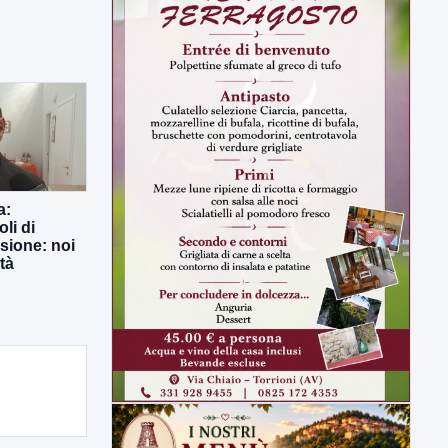
a:
li di
usione: noi
tà