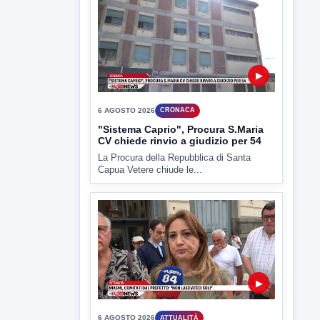
La Procura della Repubblica di Santa
Capua Vetere chiude le...
▶
6 AGOSTO 2026
ATTUALITÀ
Miasmi, Comitati dal Prefetto: non
lasciateci soli
Comitati dal Prefetto Moscarella. Oltre a
rendere noto il flash...