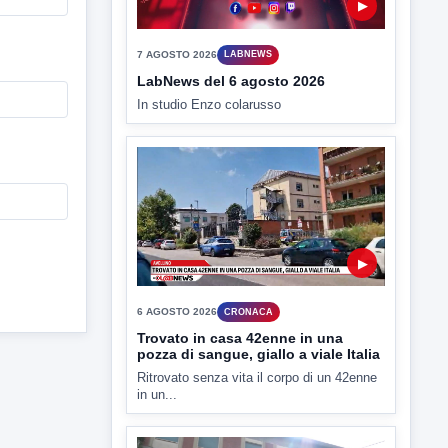
▶
6 AGOSTO 2026
CRONACA
Trovato in casa 42enne in una
pozza di sangue, giallo a viale Italia
Ritrovato senza vita il corpo di un 42enne
in un...
▶
6 AGOSTO 2026
CRONACA
"Sistema Caprio", Procura S.Maria
CV chiede rinvio a giudizio per 54