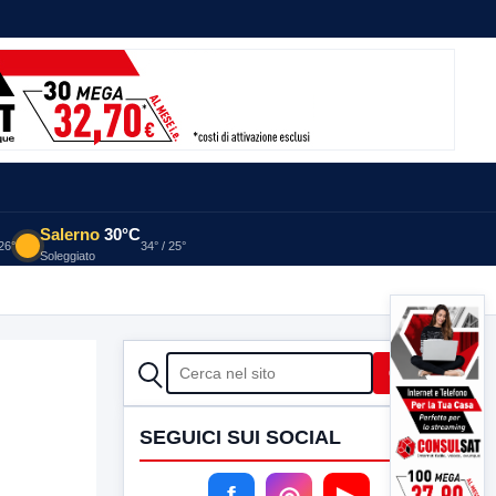
Salerno
30°C
 26°
34° / 25°
Soleggiato
CERCA
Cerca
SEGUICI SUI SOCIAL
f
◎
▶