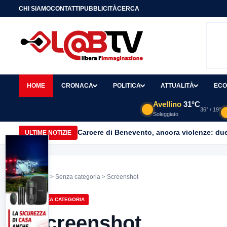
CHI SIAMO
CONTATTI
PUBBLICITÀ
CERCA
HOME
CRONACA
POLITICA
ATTUALITÀ
ECO
Avellino
31°C
36° / 19°
Soleggiato
Carcere di Benevento, ancora violenze: due 
ULTIME NOTIZIE
Home
>
Senza categoria
> Screenshot
SENZA CATEGORIA
Screenshot