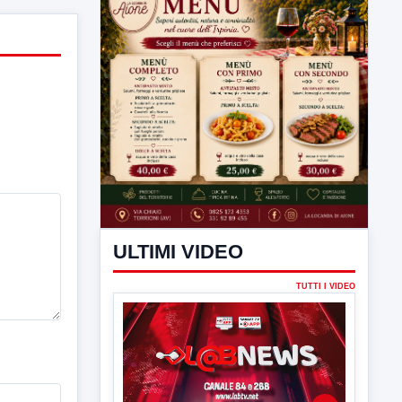
ULTIMI VIDEO
TUTTI I VIDEO
▶
7 AGOSTO 2026
LABNEWS
LabNews del 6 agosto 2026
In studio Enzo colarusso