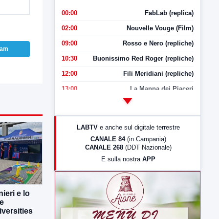
00:00
FabLab (replica)
02:00
Nouvelle Vouge (Film)
09:00
Rosso e Nero (repliche)
ram
10:30
Buonissimo Red Roger (repliche)
12:00
Fili Meridiani (repliche)
13:00
La Mappa dei Piaceri
14:00
LabNews
17:00
LabNews (replica)
LABTV
e anche sul digitale terrestre
18:30
Di Faccia e di Profilo (repliche)
CANALE 84
(in Campania)
CANALE 268
(DDT Nazionale)
19:30
LabNews (Diretta)
E sulla nostra
APP
21:00
Free Sport
23:00
LabNews (replica)
ieri e lo
ne
versities