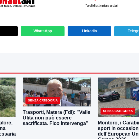
WhatsApp
LinkedIn
Teleg
SENZA CATEGORIA
SENZA CATEGORIA
Trasporti, Matera (FdI): “Valle
Ufita non può essere
lore,
Montoro, i Carabin
sacrificata. Fico intervenga”
una
sport in occasio
essaria
dell’European Uni