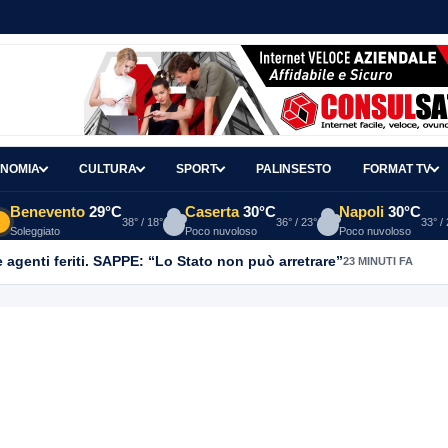
NOMIA
CULTURA
SPORT
PALINSESTO
FORMAT TV
Benevento
29°C
Caserta
30°C
Napoli
30°C
38° / 18°
36° / 23°
33° /
Soleggiato
Poco nuvoloso
Poco nuvoloso
agenti feriti. SAPPE: “Lo Stato non può arretrare”
23 MINUTI FA