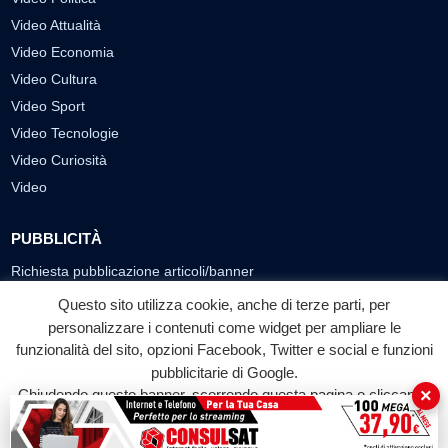
Video Attualità
Video Economia
Video Cultura
Video Sport
Video Tecnologie
Video Curiosità
Video
PUBBLICITÀ
Richiesta pubblicazione articoli/banner
Questo sito utilizza cookie, anche di terze parti, per
SEGUICI SUI SOCIAL
personalizzare i contenuti come widget per ampliare le
funzionalità del sito, opzioni Facebook, Twitter e social e funzioni
f
◎
▶
pubblicitarie di Google.
Facebook
Instagram
YouTube
×
Chiudendo questo banner, scorrendo questa pagina o cliccando
su qualunque suo elemento acconsenti all'uso dei cookie.
© 2026 LABTV - Tutti i diritti riservati