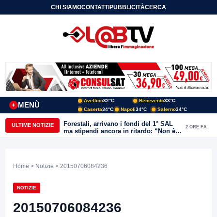
CHI SIAMO
CONTATTI
PUBBLICITÀ
CERCA
Avellino
32°C
Benevento
33°C
MENÙ
+
Caserta
34°C
Napoli
34°C
Salerno
34°C
Forestali, arrivano i fondi del 1° SAL
ULTIME NOTIZIE
2 ORE FA
ma stipendi ancora in ritardo: “Non è
più sostenibile”
Home
>
Notizie
> 20150706084236
NOTIZIE
20150706084236