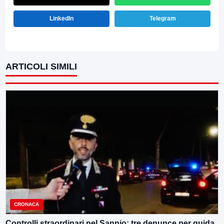
LinkedIn
Telegram
ARTICOLI SIMILI
CRONACA
Controlli straordinari nel Sannio: tre denunce per guida