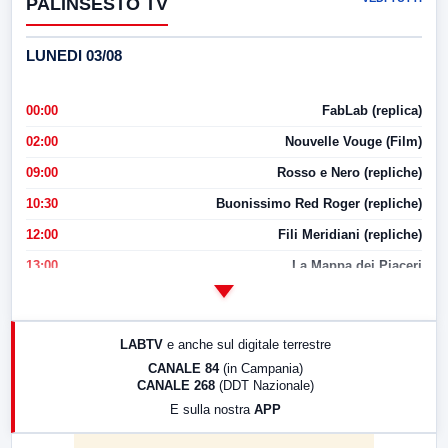
PALINSESTO TV
LUNEDI 03/08
00:00
FabLab (replica)
02:00
Nouvelle Vouge (Film)
09:00
Rosso e Nero (repliche)
10:30
Buonissimo Red Roger (repliche)
12:00
Fili Meridiani (repliche)
13:00
La Mappa dei Piaceri
14:00
LabNews
17:00
LabNews (replica)
LABTV
e anche sul digitale terrestre
18:30
Di Faccia e di Profilo (repliche)
CANALE 84
(in Campania)
CANALE 268
(DDT Nazionale)
19:30
LabNews (Diretta)
E sulla nostra
APP
21:00
Free Sport