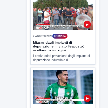
7 AGOSTO 2026
CRONACA
Miasmi dagli impianti di
depurazione, inviato l'esposto:
scattano le indagini
I cattivi odori provenienti dagli impianti di
depurazione industriale di...
▶
7 AGOSTO 2026
SPORT
Av Calcio, Manzi alla Scafatese.
Insigne conteso da Spezia e
Catania
Avellino Calcio, per quanto riguarda il
terzino Simone Cinquegrano si...