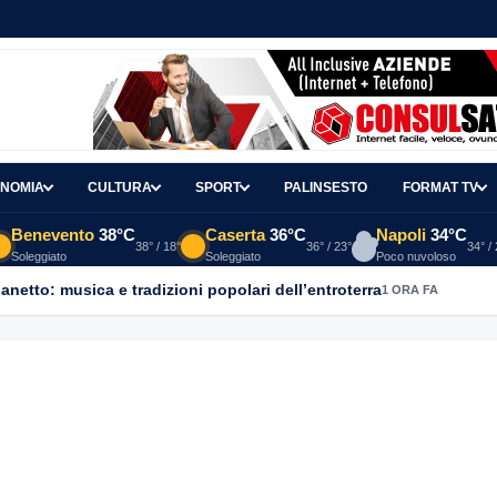
NOMIA
CULTURA
SPORT
PALINSESTO
FORMAT TV
Benevento
38°C
Caserta
36°C
Napoli
34°C
38° / 18°
36° / 23°
34° /
Soleggiato
Soleggiato
Poco nuvoloso
ganetto: musica e tradizioni popolari dell’entroterra
1 ORA FA