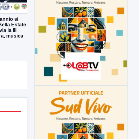
annio si
Bella Estate
a la III
ura, musica