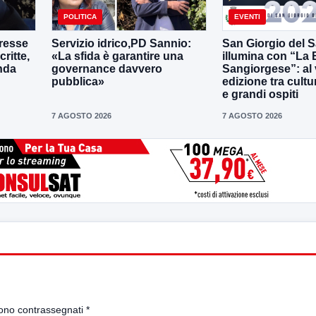
POLITICA
EVENTI
eresse
Servizio idrico,PD Sannio:
San Giorgio del S
ritte,
«La sfida è garantire una
illumina con “La 
nda
governance davvero
Sangiorgese”: al vi
pubblica»
edizione tra cult
e grandi ospiti
7 AGOSTO 2026
7 AGOSTO 2026
sono contrassegnati
*