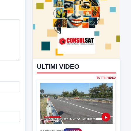
ULTIMI VIDEO
TUTTI I VIDEO
▶
7 AGOSTO 2026
CRONACA
Ponte Valentino,21enne indagato:
ipotesi duplice omicidio stradale
Incidente mortale a Ponte Valentino,
indagato il 21enne alla guida...