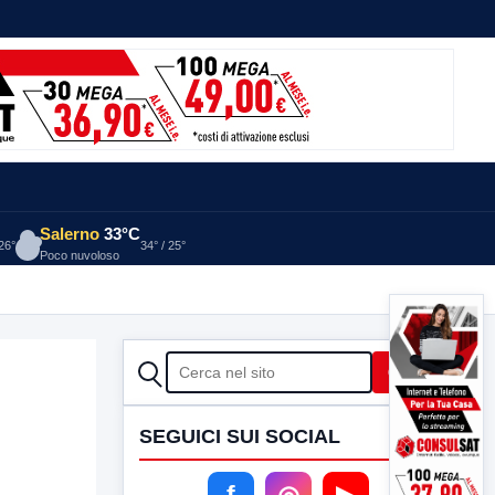
Salerno
33°C
 26°
34° / 25°
Poco nuvoloso
CERCA
Cerca
SEGUICI SUI SOCIAL
f
◎
▶