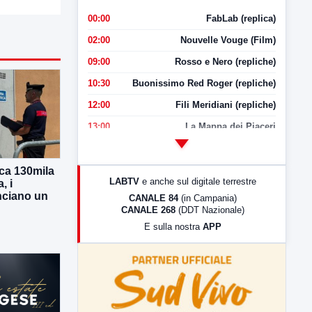
00:00
FabLab (replica)
02:00
Nouvelle Vouge (Film)
09:00
Rosso e Nero (repliche)
10:30
Buonissimo Red Roger (repliche)
12:00
Fili Meridiani (repliche)
13:00
La Mappa dei Piaceri
14:00
LabNews
17:00
LabNews (replica)
ca 130mila
LABTV
e anche sul digitale terrestre
, i
18:30
Di Faccia e di Profilo (repliche)
nciano un
CANALE 84
(in Campania)
CANALE 268
(DDT Nazionale)
19:30
LabNews (Diretta)
E sulla nostra
APP
21:00
Free Sport
23:00
LabNews (replica)