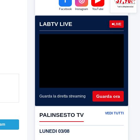
Facebook
Instagram
YouTube
LABTV LIVE
LIVE
Guarda ora
Guarda la diretta streaming
VEDI TUTTI
PALINSESTO TV
ram
LUNEDI 03/08