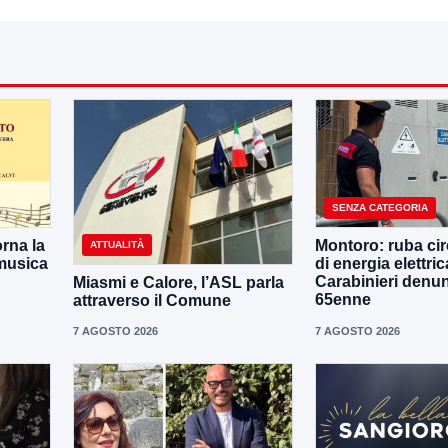
SENZA CATEGORIA
orna la
Montoro: ruba cir
ATTUALITÀ
 musica
di energia elettrica
Carabinieri denu
Miasmi e Calore, l’ASL parla
65enne
attraverso il Comune
7 AGOSTO 2026
7 AGOSTO 2026