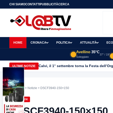
CHI SIAMO
CONTATTI
PUBBLICITÀ
CERCA
HOME
CRONACA
POLITICA
ATTUALITÀ
ECO
Avellino
35°C
37° / 19°
Soleggiato
Calvi, il 1° settembre torna la Festa dell’Or
ULTIME NOTIZIE
Home
>
Notizie
> DSCF3940-150×150
NOTIZIE
DSCF3940-150×150