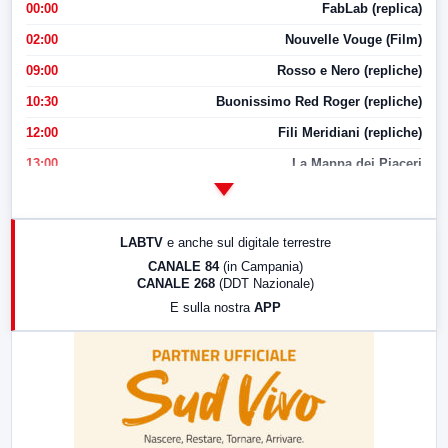
00:00
FabLab (replica)
02:00
Nouvelle Vouge (Film)
09:00
Rosso e Nero (repliche)
10:30
Buonissimo Red Roger (repliche)
12:00
Fili Meridiani (repliche)
13:00
La Mappa dei Piaceri
14:00
LabNews
17:00
LabNews (replica)
LABTV
e anche sul digitale terrestre
18:30
Di Faccia e di Profilo (repliche)
CANALE 84
(in Campania)
CANALE 268
(DDT Nazionale)
19:30
LabNews (Diretta)
E sulla nostra
APP
21:00
Free Sport
23:00
LabNews (replica)