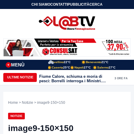
CHI SIAMO
CONTATTI
PUBBLICITÀ
CERCA
Avellino
22°C
Benevento
21°C
MENÙ
+
Caserta
25°C
Napoli
27°C
Salerno
27°C
Fiume Calore, schiuma e moria di
ULTIME NOTIZIE
3 ORE FA
pesci: Borrelli interroga i Ministri.
“Benevento paga l’assenza del
depuratore
Home
>
Notizie
> image9-150×150
NOTIZIE
image9-150×150