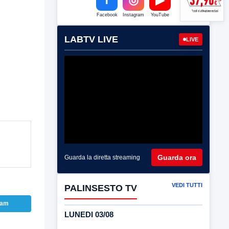
Facebook
Instagram
YouTube
LABTV LIVE
LIVE
Guarda ora
Guarda la diretta streaming
VEDI TUTTI
PALINSESTO TV
ram
LUNEDI 03/08