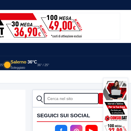
Salerno
36°C
 25°
36° / 25°
Soleggiato
CERCA
Cerca
SEGUICI SUI SOCIAL
f
◎
▶