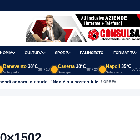
NOMIA
CULTURA
SPORT
PALINSESTO
FORMAT TV
Benevento
38°C
Caserta
38°C
Napoli
35°C
38° / 18°
38° / 23°
36° /
Soleggiato
Soleggiato
Soleggiato
ipendi ancora in ritardo: “Non è più sostenibile”
5 ORE FA
50×1502