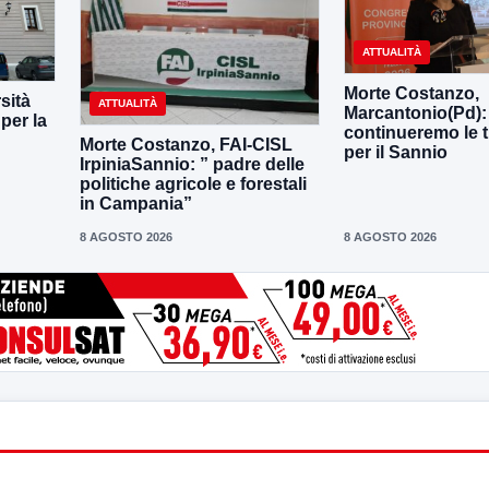
ATTUALITÀ
Morte Costanzo,
sità
ATTUALITÀ
Marcantonio(Pd):
per la
continueremo le t
Morte Costanzo, FAI-CISL
per il Sannio
IrpiniaSannio: ” padre delle
politiche agricole e forestali
in Campania”
8 AGOSTO 2026
8 AGOSTO 2026