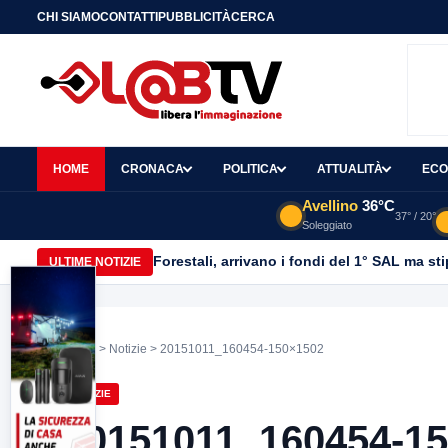
CHI SIAMO
CONTATTI
PUBBLICITÀ
CERCA
HOME
CRONACA
POLITICA
ATTUALITÀ
ECO
Avellino
36°C
37° / 20°
Soleggiato
Forestali, arrivano i fondi del 1° SAL ma st
ULTIME NOTIZIE
Home
>
Notizie
> 20151011_160454-150×1502
NOTIZIE
20151011_160454-1