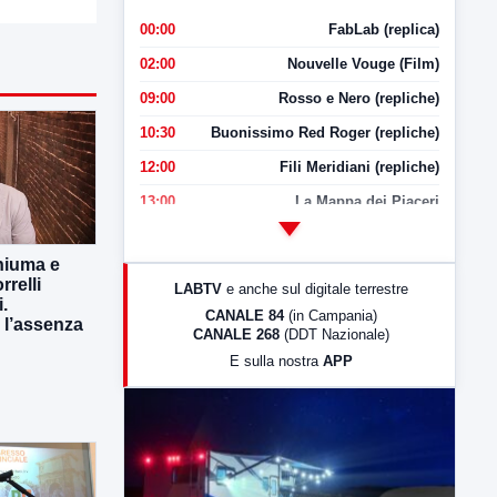
00:00
FabLab (replica)
02:00
Nouvelle Vouge (Film)
09:00
Rosso e Nero (repliche)
10:30
Buonissimo Red Roger (repliche)
12:00
Fili Meridiani (repliche)
13:00
La Mappa dei Piaceri
14:00
LabNews
hiuma e
17:00
LabNews (replica)
rrelli
LABTV
e anche sul digitale terrestre
i.
18:30
Di Faccia e di Profilo (repliche)
CANALE 84
(in Campania)
 l’assenza
CANALE 268
(DDT Nazionale)
19:30
LabNews (Diretta)
E sulla nostra
APP
21:00
Free Sport
23:00
LabNews (replica)