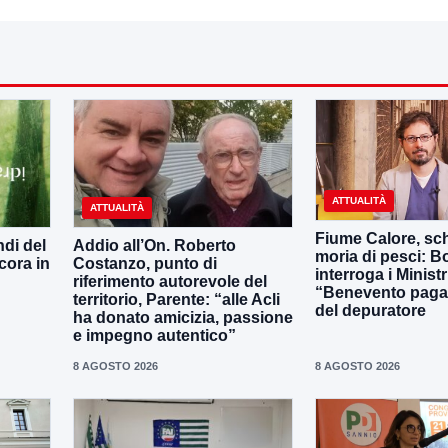
ATTUALITÀ
ATTUALITÀ
Fiume Calore, sc
ndi del
Addio all’On. Roberto
moria di pesci: Bo
cora in
Costanzo, punto di
interroga i Ministr
riferimento autorevole del
“Benevento paga
territorio, Parente: “alle Acli
del depuratore
ha donato amicizia, passione
e impegno autentico”
8 AGOSTO 2026
8 AGOSTO 2026