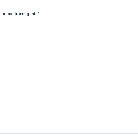
sono contrassegnati
*