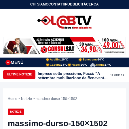
CHI SIAMO
CONTATTI
PUBBLICITÀ
CERCA
Avellino
20°C
Benevento
20°C
MENÙ
+
Caserta
24°C
Napoli
26°C
Salerno
27°C
Imprese sotto pressione, Fucci: “A
ULTIME NOTIZIE
12 ORE FA
settembre mobilitazione da Benevento
e Avellino”
Home
>
Notizie
> massimo-durso-150×1502
NOTIZIE
massimo-durso-150×1502