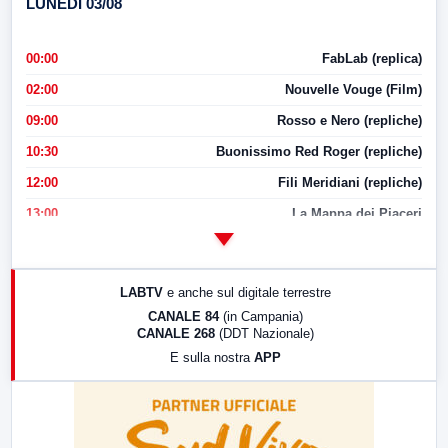
LUNEDI 03/08
00:00
FabLab (replica)
02:00
Nouvelle Vouge (Film)
09:00
Rosso e Nero (repliche)
10:30
Buonissimo Red Roger (repliche)
12:00
Fili Meridiani (repliche)
13:00
La Mappa dei Piaceri
14:00
LabNews
17:00
LabNews (replica)
LABTV
e anche sul digitale terrestre
18:30
Di Faccia e di Profilo (repliche)
CANALE 84
(in Campania)
CANALE 268
(DDT Nazionale)
19:30
LabNews (Diretta)
E sulla nostra
APP
21:00
Free Sport
23:00
LabNews (replica)