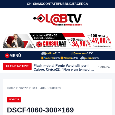
CHI SIAMO
CONTATTI
PUBBLICITÀ
CERCA
Avellino
31°C
Benevento
33°C
MENÙ
+
Caserta
32°C
Napoli
32°C
Salerno
33°C
Flash mob al Ponte Vanvitelli per il
ULTIME NOTIZIE
1 ORA FA
Calore, Civico22: “Non è un tema di
quartiere, riguarda tutta Benevento”
Home
>
Notizie
> DSCF4060-300×169
NOTIZIE
DSCF4060-300×169