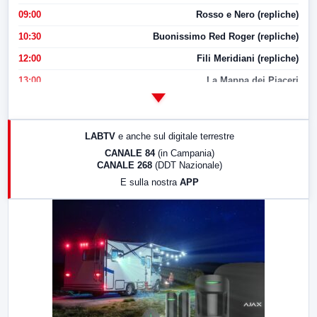
09:00
Rosso e Nero (repliche)
10:30
Buonissimo Red Roger (repliche)
12:00
Fili Meridiani (repliche)
13:00
La Mappa dei Piaceri
14:00
LabNews
17:00
LabNews (replica)
LABTV
e anche sul digitale terrestre
18:30
Di Faccia e di Profilo (repliche)
CANALE 84
(in Campania)
CANALE 268
(DDT Nazionale)
19:30
LabNews (Diretta)
E sulla nostra
APP
21:00
Free Sport
23:00
LabNews (replica)