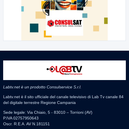
Labtv.net è un prodotto Consulservice S.r.l.
Labtv.net è il sito ufficiale del canale televisivo di Lab Tv canale 84
del digitale terrestre Regione Campania
Sede legale: Via Chiaio, 5 - 83010 – Torrioni (AV)
P.IVA 02757950643
Oscr. R.E.A. AV N.181151