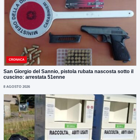
CRONACA
San Giorgio del Sannio, pistola rubata nascosta sotto il
cuscino: arrestata 51enne
8 AGOSTO 2026