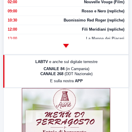
02:00
Nouvelle Vouge (Film)
09:00
Rosso e Nero (repliche)
10:30
Buonissimo Red Roger (repliche)
12:00
Fili Meridiani (repliche)
13:00
La Mappa dei Piaceri
14:00
LabNews
17:00
LabNews (replica)
LABTV
e anche sul digitale terrestre
18:30
Di Faccia e di Profilo (repliche)
CANALE 84
(in Campania)
CANALE 268
(DDT Nazionale)
19:30
LabNews (Diretta)
E sulla nostra
APP
21:00
Free Sport
23:00
LabNews (replica)