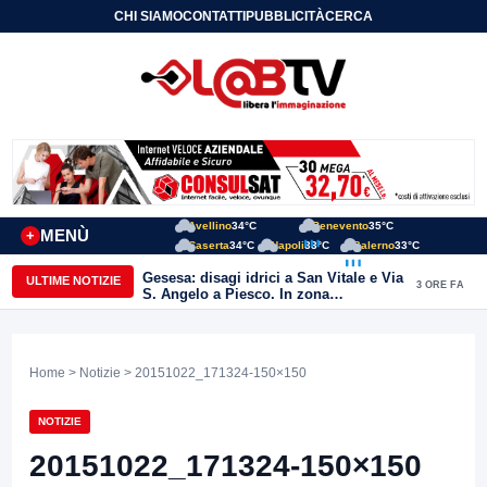
CHI SIAMO
CONTATTI
PUBBLICITÀ
CERCA
Avellino
34°C
Benevento
35°C
MENÙ
+
Caserta
34°C
Napoli
33°C
Salerno
33°C
Gesesa: disagi idrici a San Vitale e Via
ULTIME NOTIZIE
3 ORE FA
S. Angelo a Piesco. In zona
posizionata l’autobotte
Home
>
Notizie
> 20151022_171324-150×150
NOTIZIE
20151022_171324-150×150