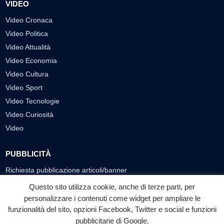
VIDEO
Video Cronaca
Video Politica
Video Attualità
Video Economia
Video Cultura
Video Sport
Video Tecnologie
Video Curiosità
Video
PUBBLICITÀ
Richiesta pubblicazione articoli/banner
Questo sito utilizza cookie, anche di terze parti, per
SEGUICI SUI SOCIAL
personalizzare i contenuti come widget per ampliare le
f
◎
▶
funzionalità del sito, opzioni Facebook, Twitter e social e funzioni
pubblicitarie di Google.