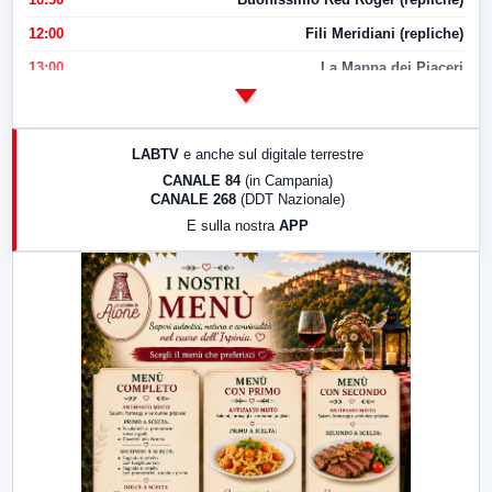
12:00
Fili Meridiani (repliche)
13:00
La Mappa dei Piaceri
14:00
LabNews
17:00
LabNews (replica)
LABTV
e anche sul digitale terrestre
18:30
Di Faccia e di Profilo (repliche)
CANALE 84
(in Campania)
CANALE 268
(DDT Nazionale)
19:30
LabNews (Diretta)
E sulla nostra
APP
21:00
Free Sport
23:00
LabNews (replica)