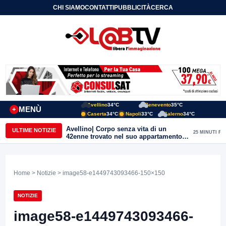
CHI SIAMO
CONTATTI
PUBBLICITÀ
CERCA
Avellino
34°C
Benevento
35°C
MENÙ
+
Caserta
34°C
Napoli
33°C
Salerno
34°C
Avellino| Corpo senza vita di un
ULTIME NOTIZIE
25 MINUTI FA
42enne trovato nel suo appartamento
in una pozza di sangue, giallo in viale
Italia: indagini in corso della Polizia
Home
>
Notizie
> image58-e1449743093466-150×150
NOTIZIE
image58-e1449743093466-