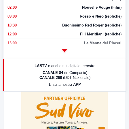
02:00
Nouvelle Vouge (Film)
09:00
Rosso e Nero (repliche)
10:30
Buonissimo Red Roger (repliche)
12:00
Fili Meridiani (repliche)
13:00
La Mappa dei Piaceri
14:00
LabNews
17:00
LabNews (replica)
LABTV
e anche sul digitale terrestre
18:30
Di Faccia e di Profilo (repliche)
CANALE 84
(in Campania)
CANALE 268
(DDT Nazionale)
19:30
LabNews (Diretta)
E sulla nostra
APP
21:00
Free Sport
23:00
LabNews (replica)