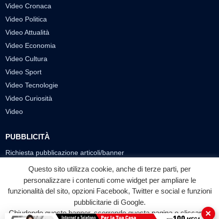
Video Cronaca
Video Politica
Video Attualità
Video Economia
Video Cultura
Video Sport
Video Tecnologie
Video Curiosità
Video
PUBBLICITÀ
Richiesta pubblicazione articoli/banner
Questo sito utilizza cookie, anche di terze parti, per
SEGUICI SUI SOCIAL
personalizzare i contenuti come widget per ampliare le
funzionalità del sito, opzioni Facebook, Twitter e social e funzioni
f
◎
▶
pubblicitarie di Google.
Facebook
Instagram
YouTube
×
Chiudendo questo banner, scorrendo questa pagina o cliccando