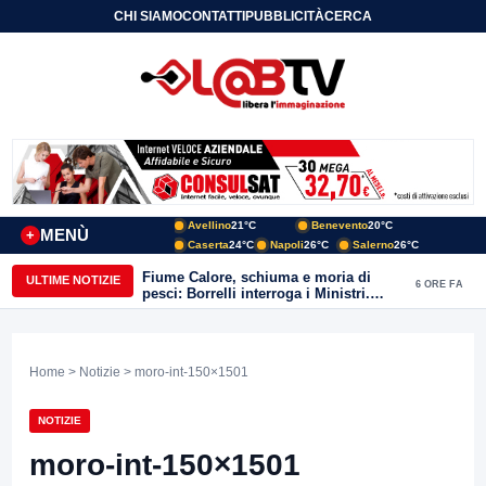
CHI SIAMO
CONTATTI
PUBBLICITÀ
CERCA
Avellino
21°C
Benevento
20°C
MENÙ
+
Caserta
24°C
Napoli
26°C
Salerno
26°C
Fiume Calore, schiuma e moria di
ULTIME NOTIZIE
6 ORE FA
pesci: Borrelli interroga i Ministri.
“Benevento paga l’assenza del
depuratore
Home
>
Notizie
> moro-int-150×1501
NOTIZIE
moro-int-150×1501