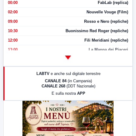
00:00
FabLab (replica)
02:00
Nouvelle Vouge (Film)
09:00
Rosso e Nero (repliche)
10:30
Buonissimo Red Roger (repliche)
12:00
Fili Meridiani (repliche)
13:00
La Mappa dei Piaceri
14:00
LabNews
17:00
LabNews (replica)
LABTV
e anche sul digitale terrestre
18:30
Di Faccia e di Profilo (repliche)
CANALE 84
(in Campania)
CANALE 268
(DDT Nazionale)
19:30
LabNews (Diretta)
E sulla nostra
APP
21:00
Free Sport
23:00
LabNews (replica)