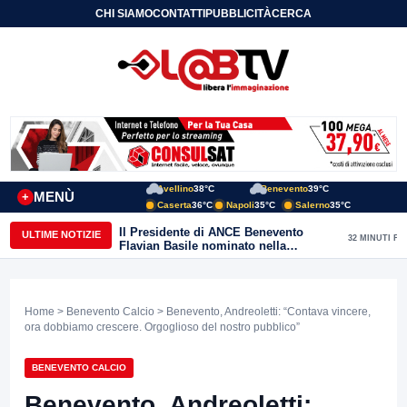
CHI SIAMO
CONTATTI
PUBBLICITÀ
CERCA
Avellino
38°C
Benevento
39°C
MENÙ
+
Caserta
36°C
Napoli
35°C
Salerno
35°C
Il Presidente di ANCE Benevento
ULTIME NOTIZIE
32 MINUTI FA
Flavian Basile nominato nella
Commissione Tecnica
“Internazionalizzazione” di
Confindustria Nazionale
Home
>
Benevento Calcio
> Benevento, Andreoletti: “Contava vincere,
ora dobbiamo crescere. Orgoglioso del nostro pubblico”
BENEVENTO CALCIO
Benevento, Andreoletti: