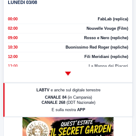
LUNEDI 03/08
00:00
FabLab (replica)
02:00
Nouvelle Vouge (Film)
09:00
Rosso e Nero (repliche)
10:30
Buonissimo Red Roger (repliche)
12:00
Fili Meridiani (repliche)
13:00
La Mappa dei Piaceri
14:00
LabNews
17:00
LabNews (replica)
LABTV
e anche sul digitale terrestre
18:30
Di Faccia e di Profilo (repliche)
CANALE 84
(in Campania)
CANALE 268
(DDT Nazionale)
19:30
LabNews (Diretta)
E sulla nostra
APP
21:00
Free Sport
23:00
LabNews (replica)