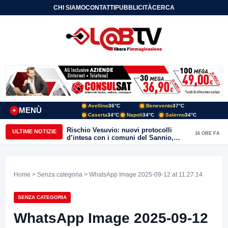
CHI SIAMO
CONTATTI
PUBBLICITÀ
CERCA
Avellino
36°C
Benevento
37°C
MENÙ
+
Caserta
34°C
Napoli
34°C
Salerno
34°C
Rischio Vesuvio: nuovi protocolli
ULTIME NOTIZIE
16 ORE FA
d’intesa con i comuni del Sannio,
firmato il protocollo con Arpaise
Home
>
Senza categoria
> WhatsApp Image 2025-09-12 at 11.27.14
SENZA CATEGORIA
WhatsApp Image 2025-09-12