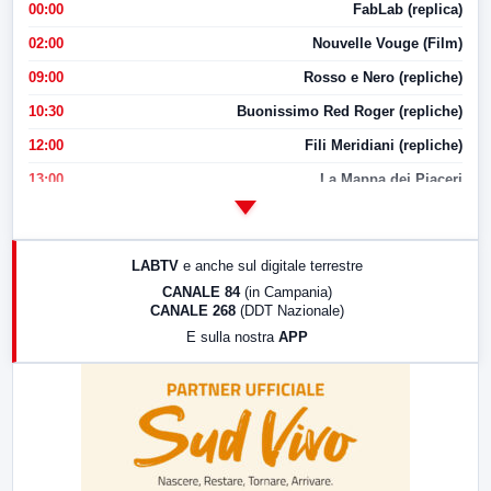
00:00
FabLab (replica)
02:00
Nouvelle Vouge (Film)
09:00
Rosso e Nero (repliche)
10:30
Buonissimo Red Roger (repliche)
12:00
Fili Meridiani (repliche)
13:00
La Mappa dei Piaceri
14:00
LabNews
17:00
LabNews (replica)
LABTV
e anche sul digitale terrestre
18:30
Di Faccia e di Profilo (repliche)
CANALE 84
(in Campania)
CANALE 268
(DDT Nazionale)
19:30
LabNews (Diretta)
E sulla nostra
APP
21:00
Free Sport
23:00
LabNews (replica)