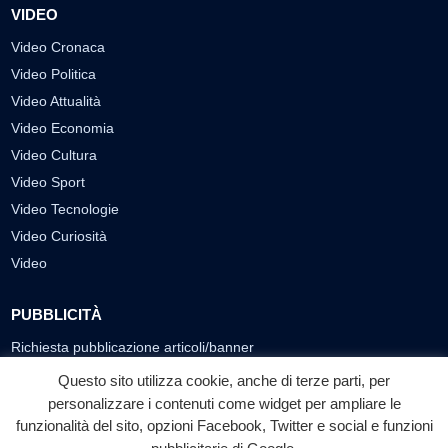
VIDEO
Video Cronaca
Video Politica
Video Attualità
Video Economia
Video Cultura
Video Sport
Video Tecnologie
Video Curiosità
Video
PUBBLICITÀ
Richiesta pubblicazione articoli/banner
Questo sito utilizza cookie, anche di terze parti, per
SEGUICI SUI SOCIAL
personalizzare i contenuti come widget per ampliare le
funzionalità del sito, opzioni Facebook, Twitter e social e funzioni
f
◎
▶