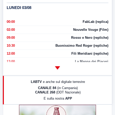
LUNEDI 03/08
00:00
FabLab (replica)
02:00
Nouvelle Vouge (Film)
09:00
Rosso e Nero (repliche)
10:30
Buonissimo Red Roger (repliche)
12:00
Fili Meridiani (repliche)
13:00
La Mappa dei Piaceri
14:00
LabNews
17:00
LabNews (replica)
LABTV
e anche sul digitale terrestre
18:30
Di Faccia e di Profilo (repliche)
CANALE 84
(in Campania)
CANALE 268
(DDT Nazionale)
19:30
LabNews (Diretta)
E sulla nostra
APP
21:00
Free Sport
23:00
LabNews (replica)