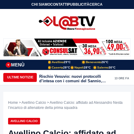
CHI SIAMO
CONTATTI
PUBBLICITÀ
CERCA
Avellino
29°C
Benevento
26°C
MENÙ
+
Caserta
28°C
Napoli
28°C
Salerno
30°C
Rischio Vesuvio: nuovi protocolli
ULTIME NOTIZIE
13 ORE FA
d’intesa con i comuni del Sannio,
firmato il protocollo con Arpaise
Home
>
Avellino Calcio
> Avellino Calcio: affidato ad Alessandro Nesta
l’incarico di allenatore della prima squadra
AVELLINO CALCIO
Avellino Calcio: affidato ad