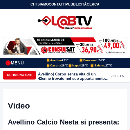
CHI SIAMO
CONTATTI
PUBBLICITÀ
CERCA
Avellino
22°C
Benevento
24°C
MENÙ
+
Caserta
26°C
Napoli
28°C
Salerno
27°C
Avellino| Corpo senza vita di un
ULTIME NOTIZIE
7 ORE FA
42enne trovato nel suo appartamento
in una pozza di sangue, giallo in viale
Italia: indagini in corso della Polizia
Video
Avellino Calcio Nesta si presenta: