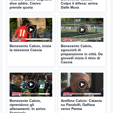
dice addio, Ciervo
Colpo il difesa: arriva
prende quota
Dalle Mura
Benevento Calcio, inizia
Benevento Calcio,
la missione Cascia
sgoccioli di
preparazione in città. Da
giovedì inizia il ritiro di
Cascia
Benevento Calcio,
Avellino Calcio: Catania
riprendono gli
su Pandolfi, Daffara
allenamenti. In arrivo
verso Parma
Sernicola