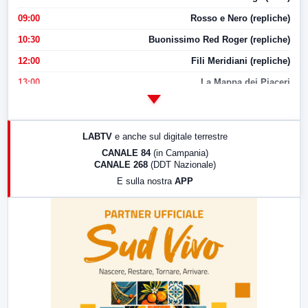
09:00
Rosso e Nero (repliche)
10:30
Buonissimo Red Roger (repliche)
12:00
Fili Meridiani (repliche)
13:00
La Mappa dei Piaceri
14:00
LabNews
17:00
LabNews (replica)
LABTV
e anche sul digitale terrestre
18:30
Di Faccia e di Profilo (repliche)
CANALE 84
(in Campania)
CANALE 268
(DDT Nazionale)
19:30
LabNews (Diretta)
E sulla nostra
APP
21:00
Free Sport
23:00
LabNews (replica)