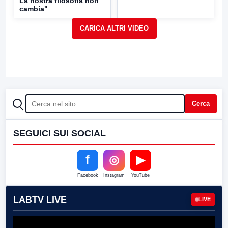
La nostra filosofia non
cambia"
CERCA
Cerca
SEGUICI SUI SOCIAL
f
◎
▶
Facebook
Instagram
YouTube
LABTV LIVE
LIVE