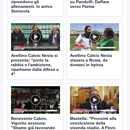
riprendono gli
su Pandolfi, Daffara
allenamenti. In arrivo
verso Parma
Sernicola
Avellino Calcio Nesta si
Avellino Calcio Nesta
presenta: "porto la
stasera a Roma, da
rabbia e l'ambizione,
domani in Irpinia
ripartiamo dalla difesa a
4"
Benevento Calcio,
Mastella: "Prossimi alla
Vigorito assicura:
conclusione della
"Stiamo già lavorando
vicenda stadio. A Floro