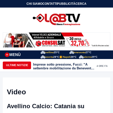
CHI SIAMO
CONTATTI
PUBBLICITÀ
CERCA
Avellino
25°C
Benevento
27°C
MENÙ
+
Caserta
28°C
Napoli
28°C
Salerno
29°C
Imprese sotto pressione, Fucci: “A
ULTIME NOTIZIE
4 ORE FA
settembre mobilitazione da Benevento
e Avellino”
Video
Avellino Calcio: Catania su