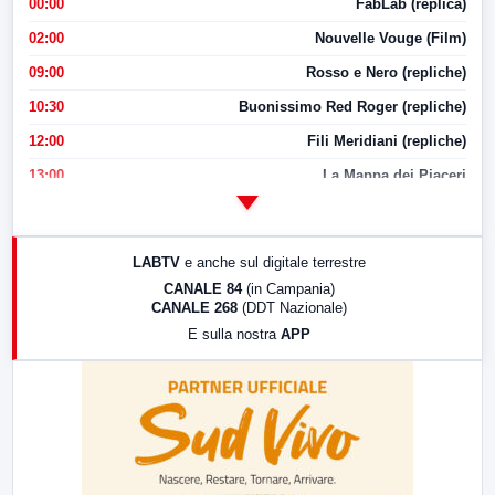
00:00
FabLab (replica)
02:00
Nouvelle Vouge (Film)
09:00
Rosso e Nero (repliche)
10:30
Buonissimo Red Roger (repliche)
12:00
Fili Meridiani (repliche)
13:00
La Mappa dei Piaceri
14:00
LabNews
17:00
LabNews (replica)
LABTV
e anche sul digitale terrestre
18:30
Di Faccia e di Profilo (repliche)
CANALE 84
(in Campania)
CANALE 268
(DDT Nazionale)
19:30
LabNews (Diretta)
E sulla nostra
APP
21:00
Free Sport
23:00
LabNews (replica)