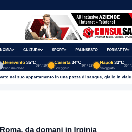
NOMIA
CULTURA
SPORT
PALINSESTO
FORMAT TV
Benevento
35°C
Caserta
34°C
Napoli
33°C
39° / 19°
36° / 22°
35° /
Poco nuvoloso
Soleggiato
Soleggiato
ato nel suo appartamento in una pozza di sangue, giallo in viale It
 Roma, da domani in Irpinia