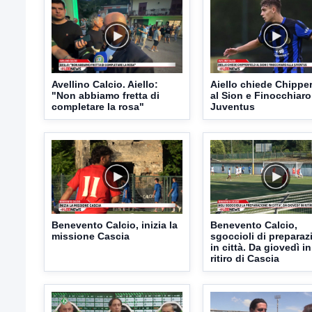
Avellino Calcio. Aiello:
Aiello chiede Chipper
"Non abbiamo fretta di
al Sion e Finocchiaro
completare la rosa"
Juventus
Benevento Calcio, inizia la
Benevento Calcio,
missione Cascia
sgoccioli di preparaz
in città. Da giovedì ini
ritiro di Cascia