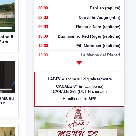
00:00
FabLab (replica)
02:00
Nouvelle Vouge (Film)
09:00
Rosso e Nero (repliche)
10:30
Buonissimo Red Roger (repliche)
olpo il
 Mura
12:00
Fili Meridiani (repliche)
13:00
La Mappa dei Piaceri
14:00
LabNews
17:00
LabNews (replica)
LABTV
e anche sul digitale terrestre
18:30
Di Faccia e di Profilo (repliche)
CANALE 84
(in Campania)
CANALE 268
(DDT Nazionale)
19:30
LabNews (Diretta)
ania su
E sulla nostra
APP
21:00
Free Sport
rso
23:00
LabNews (replica)