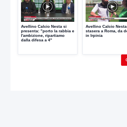
Avellino Calcio Nesta si
Avellino Calcio Nesta
presenta: "porto la rabbia e
stasera a Roma, da 
l'ambizione, ripartiamo
in Irpinia
dalla difesa a 4"