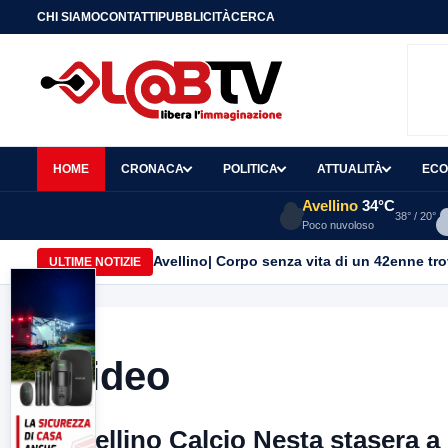
CHI SIAMO
CONTATTI
PUBBLICITÀ
CERCA
HOME
CRONACA
POLITICA
ATTUALITÀ
ECO
Avellino
34°C
38° / 20°
Poco nuvoloso
Avellino| Corpo senza vita di un 42enne trov
ULTIME NOTIZIE
Video
Avellino Calcio Nesta stasera a