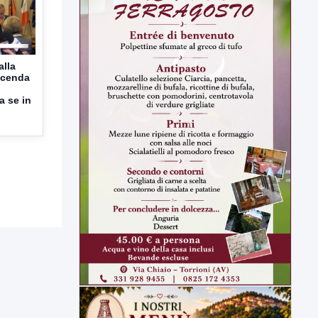
alla
icenda
a se in