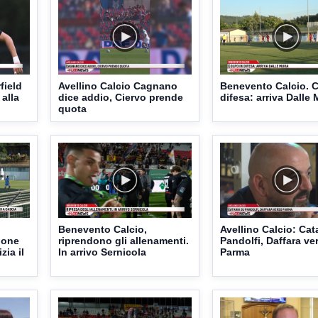
field
Avellino Calcio Cagnano
Benevento Calcio. C
 alla
dice addio, Ciervo prende
difesa: arriva Dalle
quota
Benevento Calcio,
Avellino Calcio: Cat
ione
riprendono gli allenamenti.
Pandolfi, Daffara ve
zia il
In arrivo Sernicola
Parma