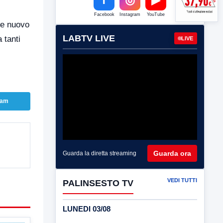
Facebook
Instagram
YouTube
me nuovo
LABTV LIVE
 tanti
LIVE
ram
Guarda ora
Guarda la diretta streaming
VEDI TUTTI
PALINSESTO TV
LUNEDI 03/08