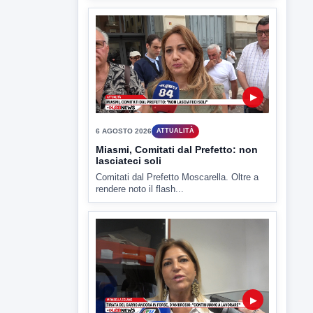
▶
6 AGOSTO 2026
ATTUALITÀ
Miasmi, Comitati dal Prefetto: non
lasciateci soli
Comitati dal Prefetto Moscarella. Oltre a
rendere noto il flash...
▶