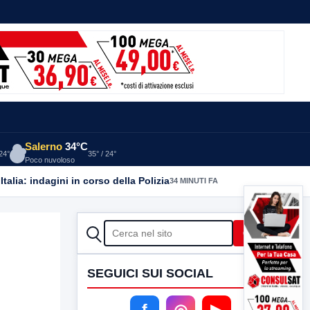
Salerno
34°C
 24°
35° / 24°
Poco nuvoloso
alia: indagini in corso della Polizia
34 MINUTI FA
CERCA
Cerca
SEGUICI SUI SOCIAL
f
◎
▶