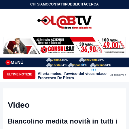
CHI SIAMO
CONTATTI
PUBBLICITÀ
CERCA
Avellino
34°C
Benevento
35°C
MENÙ
+
Caserta
34°C
Napoli
33°C
Salerno
33°C
Allerta meteo, l’avviso del vicesindaco
ULTIME NOTIZIE
41 MINUTI FA
Francesco De Pierro
Video
Biancolino medita novità in tutti i