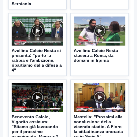
Sernicola
Avellino Calcio Nesta si
Avellino Calcio Nesta
presenta: "porto la
stasera a Roma, da
rabbia e l'ambizione,
domani in Irpinia
ripartiamo dalla difesa a
4"
Benevento Calcio,
Mastella: "Prossimi alla
Vigorito assicura:
conclusione della
"Stiamo già lavorando
vicenda stadio. A Floro
per il prossimo
la cittadinanza onoraria
campionato. Mercato?
se in Serie A"