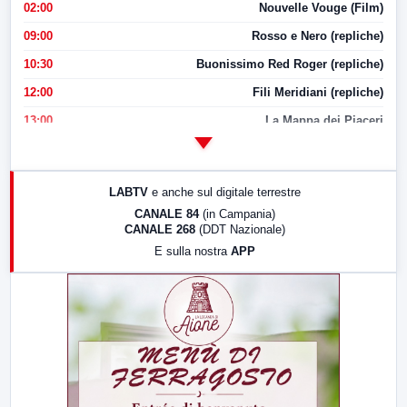
02:00
Nouvelle Vouge (Film)
09:00
Rosso e Nero (repliche)
10:30
Buonissimo Red Roger (repliche)
12:00
Fili Meridiani (repliche)
13:00
La Mappa dei Piaceri
14:00
LabNews
17:00
LabNews (replica)
LABTV
e anche sul digitale terrestre
18:30
Di Faccia e di Profilo (repliche)
CANALE 84
(in Campania)
CANALE 268
(DDT Nazionale)
19:30
LabNews (Diretta)
E sulla nostra
APP
21:00
Free Sport
23:00
LabNews (replica)