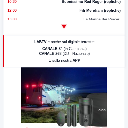
10:30
Buonissimo Red Roger (repliche)
12:00
Fili Meridiani (repliche)
13:00
La Mappa dei Piaceri
14:00
LabNews
17:00
LabNews (replica)
LABTV
e anche sul digitale terrestre
18:30
Di Faccia e di Profilo (repliche)
CANALE 84
(in Campania)
CANALE 268
(DDT Nazionale)
19:30
LabNews (Diretta)
E sulla nostra
APP
21:00
Free Sport
23:00
LabNews (replica)