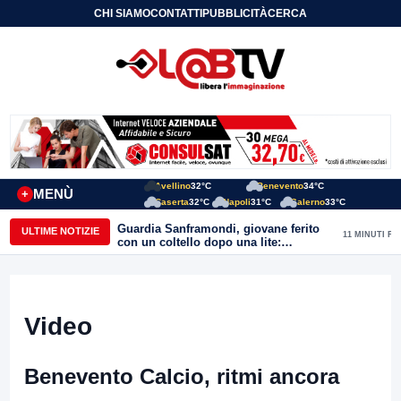
CHI SIAMO
CONTATTI
PUBBLICITÀ
CERCA
Avellino
32°C
Benevento
34°C
MENÙ
+
Caserta
32°C
Napoli
31°C
Salerno
33°C
Guardia Sanframondi, giovane ferito
ULTIME NOTIZIE
11 MINUTI FA
con un coltello dopo una lite:
individuato il presunto autore
Video
Benevento Calcio, ritmi ancora