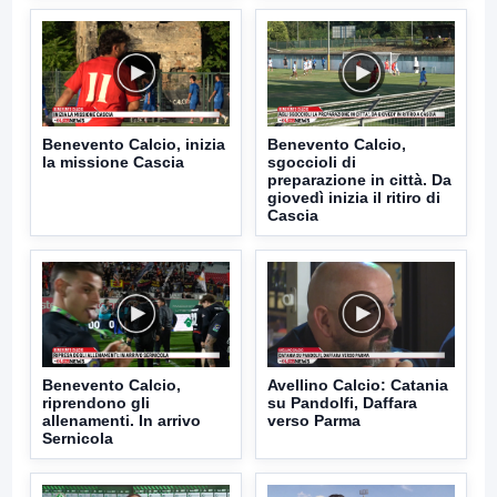
Benevento Calcio, inizia
Benevento Calcio,
la missione Cascia
sgoccioli di
preparazione in città. Da
giovedì inizia il ritiro di
Cascia
Benevento Calcio,
Avellino Calcio: Catania
riprendono gli
su Pandolfi, Daffara
allenamenti. In arrivo
verso Parma
Sernicola