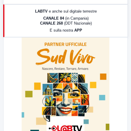
17:00
LabNews (replica)
LABTV
e anche sul digitale terrestre
18:30
Di Faccia e di Profilo (repliche)
CANALE 84
(in Campania)
CANALE 268
(DDT Nazionale)
19:30
LabNews (Diretta)
E sulla nostra
APP
21:00
Free Sport
23:00
LabNews (replica)