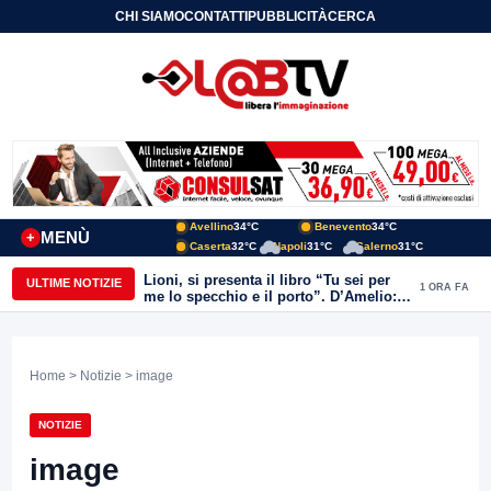
CHI SIAMO
CONTATTI
PUBBLICITÀ
CERCA
Avellino
34°C
Benevento
34°C
MENÙ
+
Caserta
32°C
Napoli
31°C
Salerno
31°C
Lioni, si presenta il libro “Tu sei per
ULTIME NOTIZIE
1 ORA FA
me lo specchio e il porto”. D’Amelio:
“Gettiamo un seme d’impegno futuro
per tante e tanti”
Home
>
Notizie
> image
NOTIZIE
image