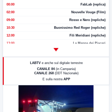
00:00
FabLab (replica)
02:00
Nouvelle Vouge (Film)
09:00
Rosso e Nero (repliche)
10:30
Buonissimo Red Roger (repliche)
12:00
Fili Meridiani (repliche)
13:00
La Mappa dei Piaceri
14:00
LabNews
17:00
LabNews (replica)
LABTV
e anche sul digitale terrestre
18:30
Di Faccia e di Profilo (repliche)
CANALE 84
(in Campania)
CANALE 268
(DDT Nazionale)
19:30
LabNews (Diretta)
E sulla nostra
APP
21:00
Free Sport
23:00
LabNews (replica)