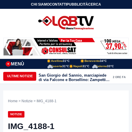
CHI SIAMO
CONTATTI
PUBBLICITÀ
CERCA
Avellino
31°C
Benevento
34°C
MENÙ
+
Caserta
31°C
Napoli
31°C
Salerno
33°C
San Giorgio del Sannio, marciapiede
ULTIME NOTIZIE
2 ORE FA
di via Falcone e Borsellino: Zampetti e
Lombardi replicano alle polemiche
Home
>
Notizie
> IMG_4188-1
NOTIZIE
IMG_4188-1