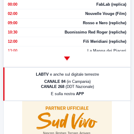
00:00
FabLab (replica)
02:00
Nouvelle Vouge (Film)
09:00
Rosso e Nero (repliche)
10:30
Buonissimo Red Roger (repliche)
12:00
Fili Meridiani (repliche)
13:00
La Mappa dei Piaceri
14:00
LabNews
17:00
LabNews (replica)
LABTV
e anche sul digitale terrestre
18:30
Di Faccia e di Profilo (repliche)
CANALE 84
(in Campania)
CANALE 268
(DDT Nazionale)
19:30
LabNews (Diretta)
E sulla nostra
APP
21:00
Free Sport
23:00
LabNews (replica)