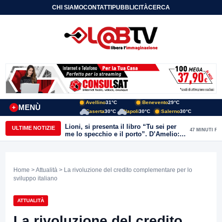
CHI SIAMO
CONTATTI
PUBBLICITÀ
CERCA
Avellino
31°C
Benevento
29°C
MENÙ
+
Caserta
30°C
Napoli
30°C
Salerno
30°C
Lioni, si presenta il libro “Tu sei per
ULTIME NOTIZIE
47 MINUTI FA
me lo specchio e il porto”. D’Amelio:
“Gettiamo un seme d’impegno futuro
per tante e tanti”
Home
>
Attualità
> La rivoluzione del credito complementare per lo
sviluppo italiano
ATTUALITÀ
La rivoluzione del credito