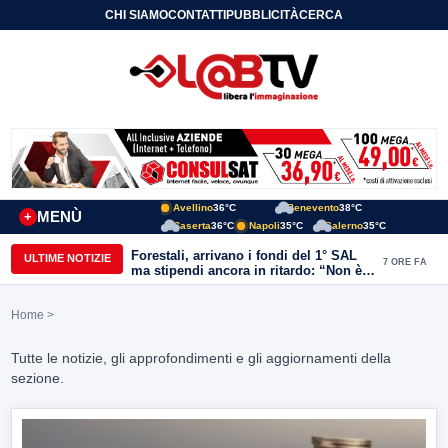
CHI SIAMO
CONTATTI
PUBBLICITÀ
CERCA
Avellino
36°C
Benevento
38°C
MENÙ
+
Caserta
36°C
Napoli
35°C
Salerno
35°C
Forestali, arrivano i fondi del 1° SAL
ULTIME NOTIZIE
7 ORE FA
ma stipendi ancora in ritardo: “Non è
più sostenibile”
Home
>
Tutte le notizie, gli approfondimenti e gli aggiornamenti della
sezione.