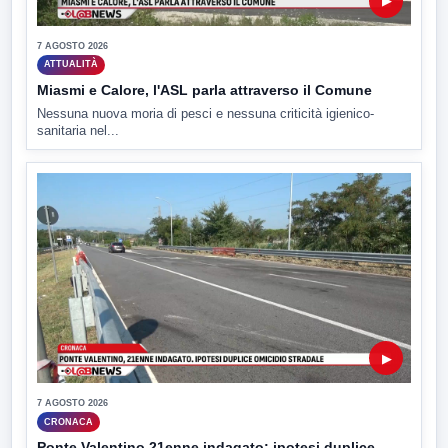
▶
7 AGOSTO 2026
ATTUALITÀ
Miasmi e Calore, l'ASL parla attraverso il Comune
Nessuna nuova moria di pesci e nessuna criticità igienico-
sanitaria nel...
▶
7 AGOSTO 2026
CRONACA
Ponte Valentino,21enne indagato: ipotesi duplice