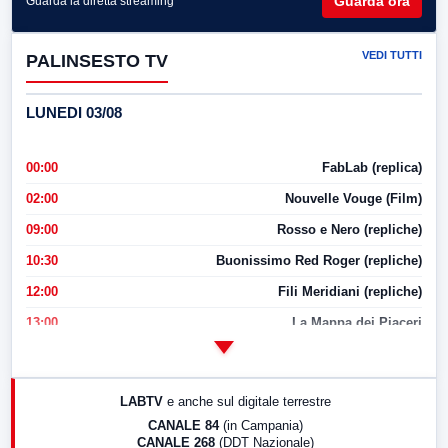
Guarda ora
Guarda la diretta streaming
VEDI TUTTI
PALINSESTO TV
LUNEDI 03/08
00:00
FabLab (replica)
02:00
Nouvelle Vouge (Film)
09:00
Rosso e Nero (repliche)
10:30
Buonissimo Red Roger (repliche)
12:00
Fili Meridiani (repliche)
13:00
La Mappa dei Piaceri
14:00
LabNews
17:00
LabNews (replica)
LABTV
e anche sul digitale terrestre
18:30
Di Faccia e di Profilo (repliche)
CANALE 84
(in Campania)
CANALE 268
(DDT Nazionale)
19:30
LabNews (Diretta)