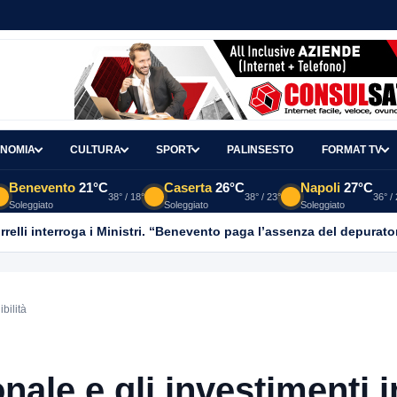
NOMIA
CULTURA
SPORT
PALINSESTO
FORMAT TV
Benevento
21°C
Caserta
26°C
Napoli
27°C
38° / 18°
38° / 23°
36° /
Soleggiato
Soleggiato
Soleggiato
relli interroga i Ministri. “Benevento paga l’assenza del depurato
bilità
nale e gli investimenti i