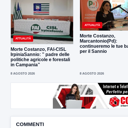
ATTUALITÀ
Morte Costanzo,
ATTUALITÀ
Marcantonio(Pd):
continueremo le tue ba
Morte Costanzo, FAI-CISL
per il Sannio
IrpiniaSannio: ” padre delle
politiche agricole e forestali
in Campania”
8 AGOSTO 2026
8 AGOSTO 2026
COMMENTI