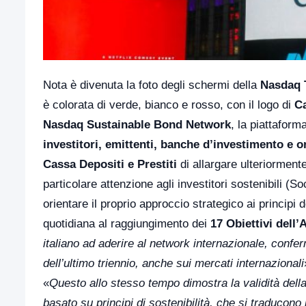
Nota è divenuta la foto degli schermi della
Nasdaq 
è colorata di verde, bianco e rosso, con il logo di
Ca
Nasdaq Sustainable Bond Network
, la piattaform
investitori, emittenti, banche d’investimento e o
Cassa Depositi e Prestiti
di allargare ulteriormente 
particolare attenzione agli investitori sostenibili (
orientare il proprio approccio strategico ai principi 
quotidiana al raggiungimento dei
17 Obiettivi dell
italiano ad aderire al network internazionale, confe
dell’ultimo triennio, anche sui mercati internazionali
«
Questo allo stesso tempo dimostra la validità della
basato su principi di sostenibilità, che si traducono 