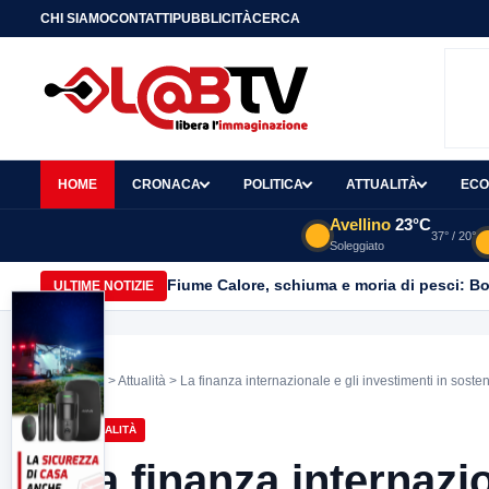
CHI SIAMO
CONTATTI
PUBBLICITÀ
CERCA
HOME
CRONACA
POLITICA
ATTUALITÀ
ECO
Avellino
23°C
37° / 20°
Soleggiato
Fiume Calore, schiuma e moria di pesci: Bor
ULTIME NOTIZIE
Home
>
Attualità
> La finanza internazionale e gli investimenti in sosteni
ATTUALITÀ
La finanza internazio